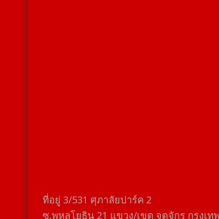
ที่อยู่​ 3/531​ ศุภาลัยปาร์ค​ 2
ซ.พหลโยธิน​ 21​ แขวง/เขต​ จตุจักร​ กรุงเท