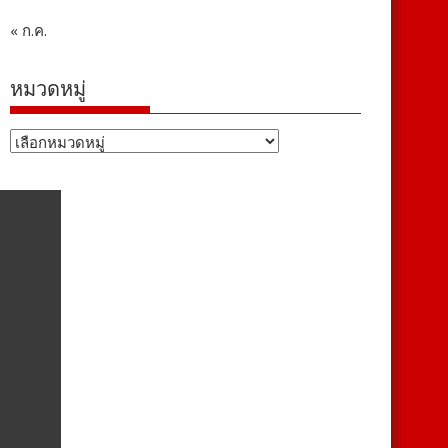
« ก.ค.
หมวดหมู่
หมวด
หมู่