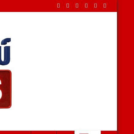
ดขวางใต้สะพาน บรรเทาทุกข์ชาวบ้านหลังน้ำป่าหลาก