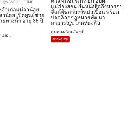
ตัวแทนชมรมนายก อบต.
@SIAMFOCUSTIME
แม่ฮ่องสอน ยื่นหนังสือถึงนายกฯ
-อำเภอแม่ลาน้อย
จี้แก้พิษสาละวินปนเปื้อน พร้อม
ลาน้อย เปิดศูนย์ช่วย
ปลดล็อกกฎหมายพัฒนา
หายทางน้ำ อายุ 35 ปี
สาธารณูปโภคท้องถิ่น
แม่ฮ่องสอน-“พงษ์...
เภอ...
ข่าวทั่วไทย