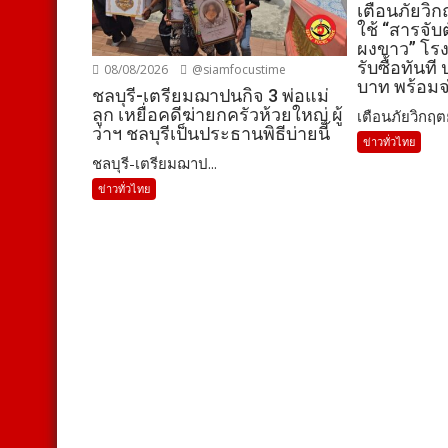
เตือนภัยวิก
ใช้ “สารจั
ผงขาว” โร
รับซื้อทันที
08/08/2026
@siamfocustime
บาท พร้อมจ
ชลบุรี-เตรียมฌาปนกิจ 3 พ่อแม่
ลูก เหยื่อคดีฆ่ายกครัวห้วยใหญ่ ผู้
เตือนภัยวิกฤตย
ว่าฯ ชลบุรีเป็นประธานพิธีบ่ายนี้
ข่าวทั่วไทย
ชลบุรี-เตรียมฌาป...
ข่าวทั่วไทย