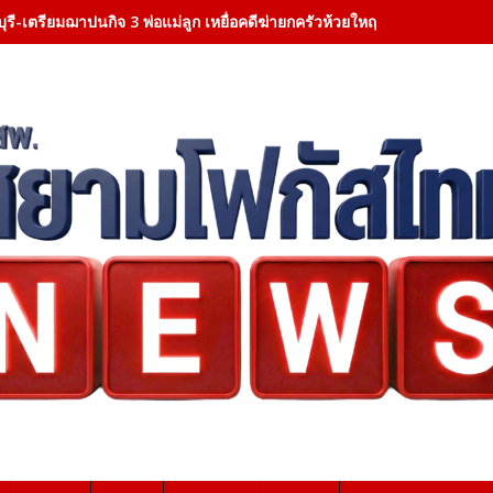
ุรี-เตรียมฌาปนกิจ 3 พ่อแม่ลูก เหยื่อคดีฆ่ายกครัวห้วยใหญ่ ผู้ว่าฯ ชลบุรีเป็