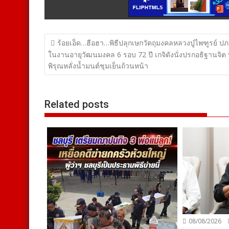
แนะแนว
ร้อยเอ็ด…ฮือฮา…พิธีปลุกเษกวัตถุมงคลหลวงปู่ไพฑูรย์ ป
เรื่อง
ในงานอายุวัฒนมงคล 6 รอบ 72 ปี เกจิดังนั่งปรกอธิฐานจิต
พิรุณหลั่งน้ำมนต์ชุมเย็นถ้วนหน้า
Related posts
08/08/2026