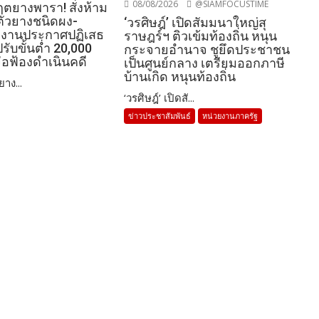
08/08/2026
@SIAMFOCUSTIME
ฤตยางพารา! สั่งห้าม
บตัวยางชนิดผง-
‘วรศิษฎ์’ เปิดสัมมนาใหญ่สุ
งงานประกาศปฏิเสธ
ราษฎร์ฯ ติวเข้มท้องถิ่น หนุน
 ปรับขั้นต่ำ 20,000
กระจายอำนาจ ชูยึดประชาชน
่อฟ้องดำเนินคดี
เป็นศูนย์กลาง เตรียมออกภาษี
บ้านเกิด หนุนท้องถิ่น
าง...
‘วรศิษฎ์’ เปิดสั...
ข่าวประชาสัมพันธ์
หน่วยงานภาครัฐ