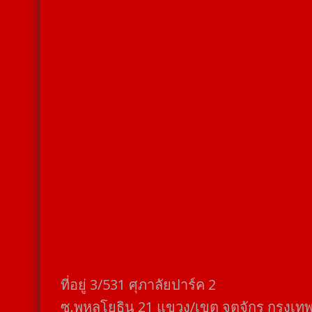
ที่อยู่​ 3/531​ ศุภาลัยปาร์ค​ 2
ซ.พหลโยธิน​ 21​ แขวง/เขต​ จตุจักร​ กรุงเท