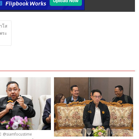
ภาโส
 พระ
@siamfocustime