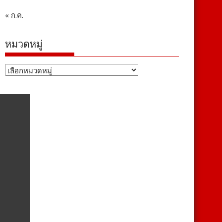
« ก.ค.
หมวดหมู่
หมวด
หมู่