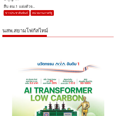
สืบ ตม.1 แฝงตัวจ...
ข่าวประชาสัมพันธ์
หน่วยงานภาครัฐ
นสพ.สยามโฟกัสไทม์