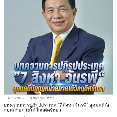
07/08/2026
@siamfocustime
บทความการปฏิรูปประเทศ ”7 สิงหา วันรพี“ อุดมคตินัก
กฎหมายภายใต้วิกฤติศรัทธา