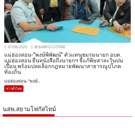
07/08/2026
@SIAMFOCUSTIME
แม่ฮ่องสอน-“พงษ์พิพัฒน์” ตัวแทนชมรมนายก อบต.
แม่ฮ่องสอน ยื่นหนังสือถึงนายกฯ จี้แก้พิษสาละวินปน
เปื้อน พร้อมปลดล็อกกฎหมายพัฒนาสาธารณูปโภค
ท้องถิ่น
แม่ฮ่องสอน-“พงษ์...
ข่าวทั่วไทย
นสพ.สยามโฟกัสไทม์