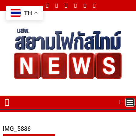
Skip
to
TH
content
IMG_5886