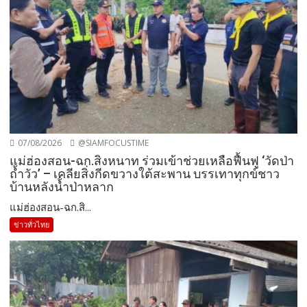
07/08/2026
@SIAMFOCUSTIME
แม่ฮ่องสอน-ฉก.สิงหนาท ร่วมเข้าช่วยเหลือฟื้นฟู ‘วัดป่า
ถ้ำวัว’ – เคลียสิ่งกีดขวางใต้สะพาน บรรเทาทุกข์ชาว
บ้านหลังน้ำป่าหลาก
แม่ฮ่องสอน-ฉก.สิ...
ข่าวทั่วไทย