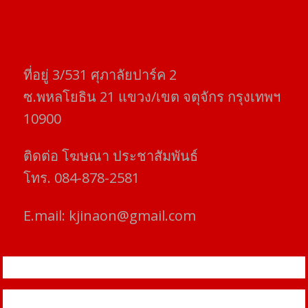
ที่อยู่​ 3/531​ ศุภาลัยปาร์ค​ 2
ซ.พหลโยธิน​ 21​ แขวง/เขต​ จตุจักร​ กรุงเทพฯ
10900
ติดต่อ​ โฆษณา​ ประชาสัมพันธ์
โทร​. 084-878-2581
E.mail:
kjinaon@gmail.com
สยามโฟกัสไทม์ © ข่าว ทันโลก เพื่อคุณ
Proudly powered by WordPress
|
Theme: SuperMag by
Acme