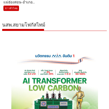
แม่ฮ่องสอน-อำเภอ...
ข่าวทั่วไทย
นสพ.สยามโฟกัสไทม์