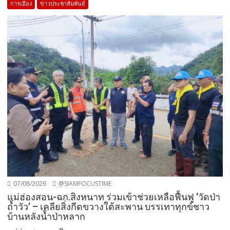
การเมือง
ข่าวประชาสัมพันธ์
07/08/2026
@SIAMFOCUSTIME
แม่ฮ่องสอน-ฉก.สิงหนาท ร่วมเข้าช่วยเหลือฟื้นฟู ‘วัดป่า
ถ้ำวัว’ – เคลียสิ่งกีดขวางใต้สะพาน บรรเทาทุกข์ชาว
บ้านหลังน้ำป่าหลาก