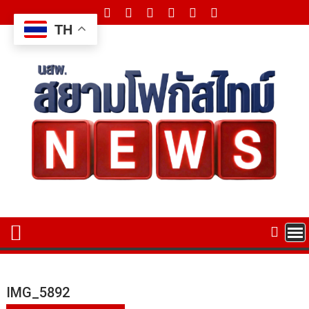
Skip
to
TH
content
IMG_5892