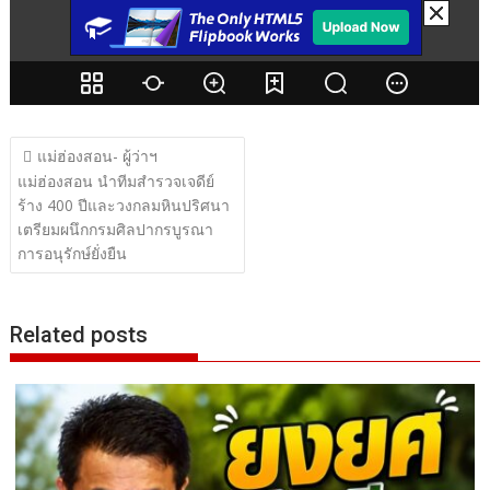
แนะแนว
แม่ฮ่องสอน- ผู้ว่าฯ
เรื่อง
แม่ฮ่องสอน นำทีมสำรวจเจดีย์
ร้าง 400 ปีและวงกลมหินปริศนา
เตรียมผนึกกรมศิลปากรบูรณา
การอนุรักษ์ยั่งยืน
Related posts