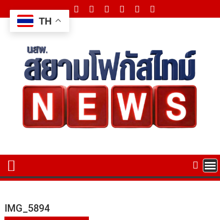
Skip
to
TH
content
IMG_5894