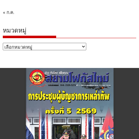
« ก.ค.
หมวดหมู่
หมวด
หมู่