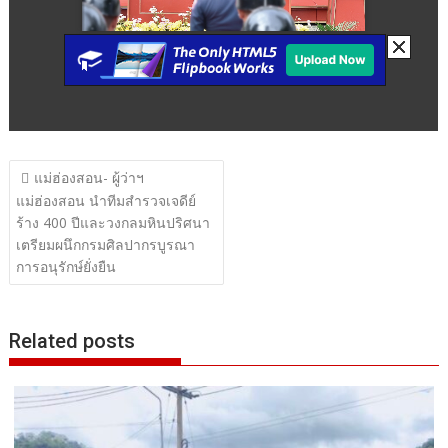
แนะแนว
แม่ฮ่องสอน- ผู้ว่าฯ
เรื่อง
แม่ฮ่องสอน นำทีมสำรวจเจดีย์
ร้าง 400 ปีและวงกลมหินปริศนา
เตรียมผนึกกรมศิลปากรบูรณา
การอนุรักษ์ยั่งยืน
Related posts