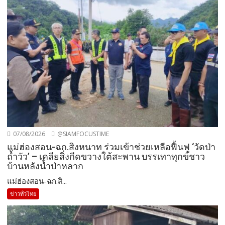
07/08/2026
@SIAMFOCUSTIME
แม่ฮ่องสอน-ฉก.สิงหนาท ร่วมเข้าช่วยเหลือฟื้นฟู ‘วัดป่า
ถ้ำวัว’ – เคลียสิ่งกีดขวางใต้สะพาน บรรเทาทุกข์ชาว
บ้านหลังน้ำป่าหลาก
แม่ฮ่องสอน-ฉก.สิ...
ข่าวทั่วไทย