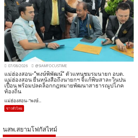
07/08/2026
@SIAMFOCUSTIME
แม่ฮ่องสอน-“พงษ์พิพัฒน์” ตัวแทนชมรมนายก อบต.
แม่ฮ่องสอน ยื่นหนังสือถึงนายกฯ จี้แก้พิษสาละวินปน
เปื้อน พร้อมปลดล็อกกฎหมายพัฒนาสาธารณูปโภค
ท้องถิ่น
แม่ฮ่องสอน-“พงษ์...
ข่าวทั่วไทย
นสพ.สยามโฟกัสไทม์