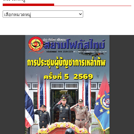
หมวด
หมู่