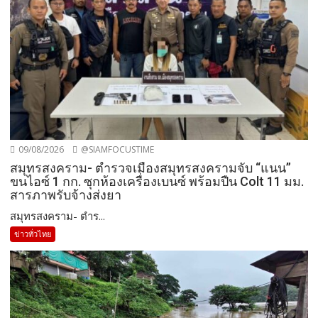
09/08/2026
@SIAMFOCUSTIME
สมุทรสงคราม- ตำรวจเมืองสมุทรสงครามจับ “แนน”
ขนไอซ์ 1 กก. ซุกห้องเครื่องเบนซ์ พร้อมปืน Colt 11 มม.
สารภาพรับจ้างส่งยา
สมุทรสงคราม- ตำร...
ข่าวทั่วไทย