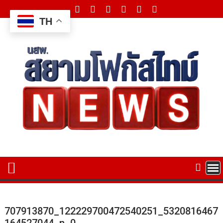
Skip
to
TH
content
707913870_122229700472540251_5320816467