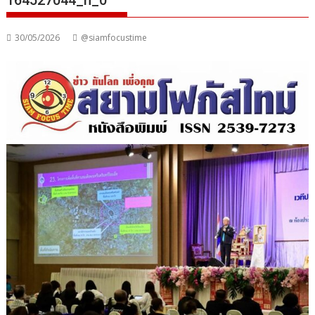
164527044_n_0
30/05/2026
@siamfocustime