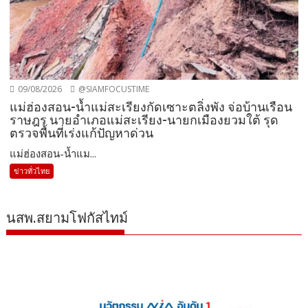
09/08/2026
@SIAMFOCUSTIME
แม่ฮ่องสอน-น้ำแม่สะเรียงกัดเซาะตลิ่งพัง จ่อบ้านเรือน
ราษฎร นายอำเภอแม่สะเรียง-นายกเมืองยวมใต้ รุด
ตรวจพื้นที่เร่งแก้ปัญหาด่วน
แม่ฮ่องสอน-น้ำแม...
ข่าวทั่วไทย
นสพ.สยามโฟกัสไทม์