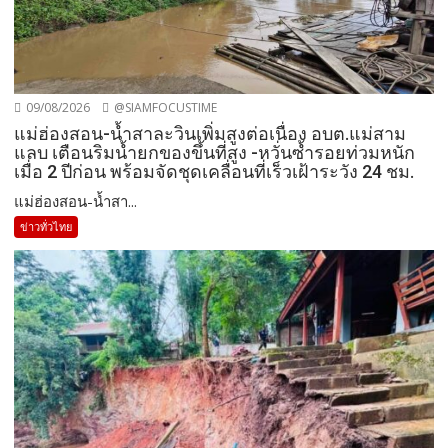
09/08/2026
@SIAMFOCUSTIME
แม่ฮ่องสอน-น้ำสาละวินเพิ่มสูงต่อเนื่อง อบต.แม่สาม
แลบ เตือนริมน้ำยกของขึ้นที่สูง -หวั่นซ้ำรอยท่วมหนัก
เมื่อ 2 ปีก่อน พร้อมจัดชุดเคลื่อนที่เร็วเฝ้าระวัง 24 ชม.
แม่ฮ่องสอน-น้ำสา...
ข่าวทั่วไทย