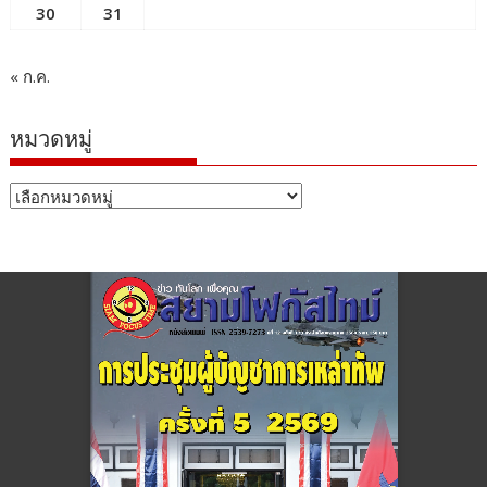
30
31
« ก.ค.
หมวดหมู่
หมวด
หมู่