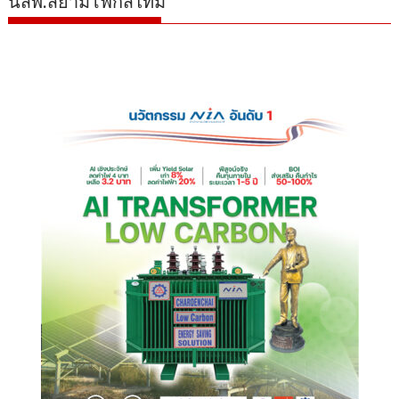
นสพ.สยามโฟกัสไทม์