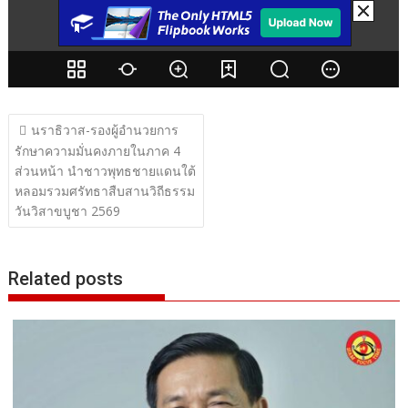
แนะแนว
นราธิวาส-รองผู้อำนวยการ
เรื่อง
รักษาความมั่นคงภายในภาค 4
ส่วนหน้า นำชาวพุทธชายแดนใต้
หลอมรวมศรัทธาสืบสานวิถีธรรม
วันวิสาขบูชา 2569
Related posts