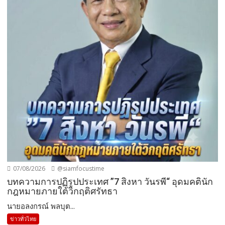
07/08/2026
@siamfocustime
บทความการปฏิรูปประเทศ ”7 สิงหา วันรพี“ อุดมคตินัก
กฎหมายภายใต้วิกฤติศรัทธา
นายอลงกรณ์ พลบุต...
ข่าวทั่วไทย