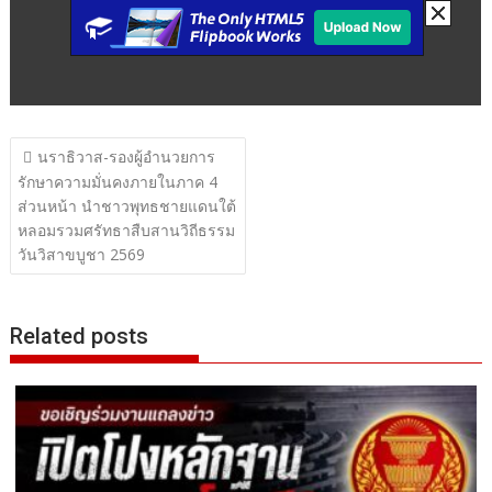
แนะแนว
นราธิวาส-รองผู้อำนวยการ
เรื่อง
รักษาความมั่นคงภายในภาค 4
ส่วนหน้า นำชาวพุทธชายแดนใต้
หลอมรวมศรัทธาสืบสานวิถีธรรม
วันวิสาขบูชา 2569
Related posts