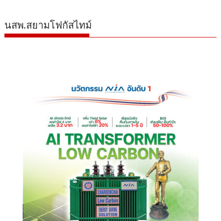
นสพ.สยามโฟกัสไทม์