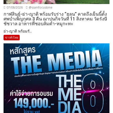
07/08/2026
@siamfocustime
กาฬสินธุ์-ย่า-ญาติ พร้อมรับร่าง “ฮลุน” คาดถึงเย็นนี้ตั้ง
ศพบำเพ็ญกุศล 3 คืน ฌาปนกิจวันที่ 11 สิงหาคม วัดรังษี
ชัชวาล อาหารที่ชอบส้มตำ-หมูกะทะ
ย่า-ญาติ พร้อมรั...
ข่าวทั่วไทย