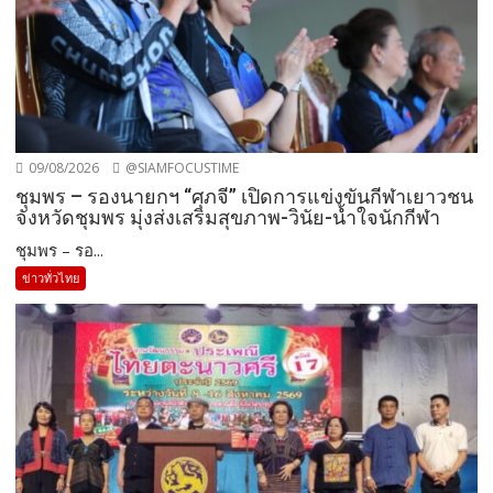
09/08/2026
@SIAMFOCUSTIME
ชุมพร – รองนายกฯ “ศุภจี” เปิดการแข่งขันกีฬาเยาวชน
จังหวัดชุมพร มุ่งส่งเสริมสุขภาพ-วินัย-น้ำใจนักกีฬา
ชุมพร – รอ...
ข่าวทั่วไทย