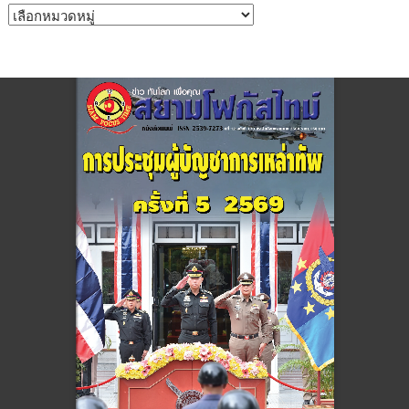
หมวด
หมู่