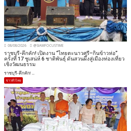
08/08/2026
@SIAMFOCUSTIME
ราชบุรี-คึกคัก! เปิดงาน “ไทยตะนาวศรี–กินข้าวห่อ”
ครั้งที่ 17 ชูเสน่ห์ 6 ชาติพันธุ์ ดันสวนผึ้งสู่เมืองท่องเที่ยว
เชิงวัฒนธรรม
ราชบุรี-คึกคัก! ...
ข่าวทั่วไทย