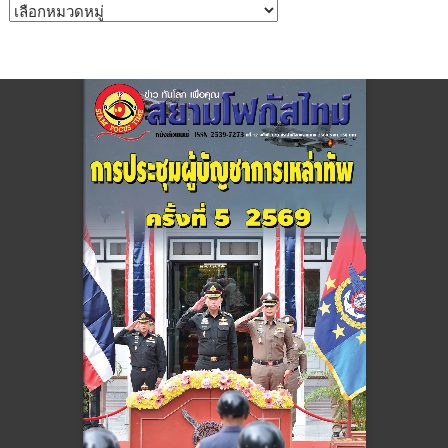
หมวด
หมู่