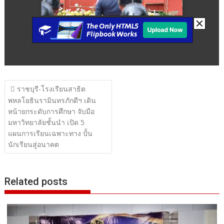
แนะแนว
ราชบุรี-โรงเรียนสาธิต
เรื่อง
พหลโยธินรามินทรภักดีฯ เดิน
หน้ายกระดับการศึกษา จับมือ
มหาวิทยาลัยชั้นนำ เปิด 5
แผนการเรียนเฉพาะทาง ปั้น
นักเรียนสู่อนาคต
Related posts