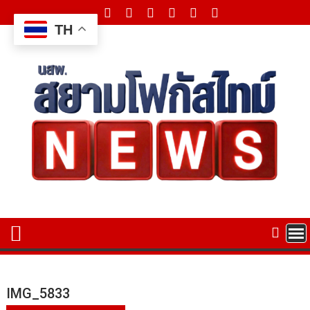
Skip
to
TH
content
IMG_5833