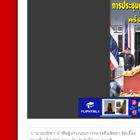
แนะแนว
‘นายกลิซ่า‘ นำทีมผู้ประกอบการกลางคืนพัทยา จัดเลี้ยง