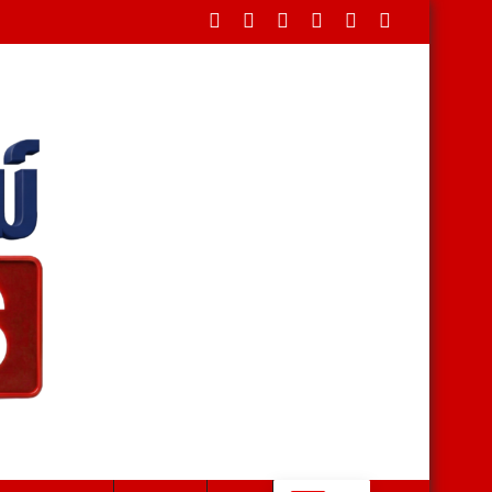
ดขวางใต้สะพาน บรรเทาทุกข์ชาวบ้านหลังน้ำป่าหลาก