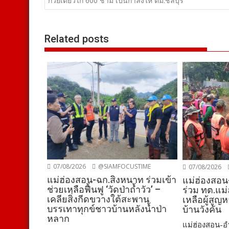
เรื่อง
ก๋วยเตี๋ยวไก่ 600 ชาม เป็นกำลังให้ ตม.ชลบุรี
Related posts
07/08/2026
@SIAMFOCUSTIME
07/08/2026
แม่ฮ่องสอน-ฉก.สิงหนาท ร่วมเข้า
แม่ฮ่องสอน
ช่วยเหลือฟื้นฟู ‘วัดป่าถ้ำวัว’ –
ร่วม ทต.แม่
เคลียสิ่งกีดขวางใต้สะพาน
เหลือผู้สูญ
บรรเทาทุกข์ชาวบ้านหลังน้ำป่า
บ้านวังคัน
หลาก
แม่ฮ่องสอน-อำ