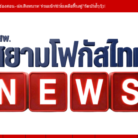
ฮ่องสอน-ฉก.สิงหนาท ร่วมเข้าช่วยเหลือฟื้นฟู ‘วัดป่าถ้ำวัว’ – เคลียสิ่งกี