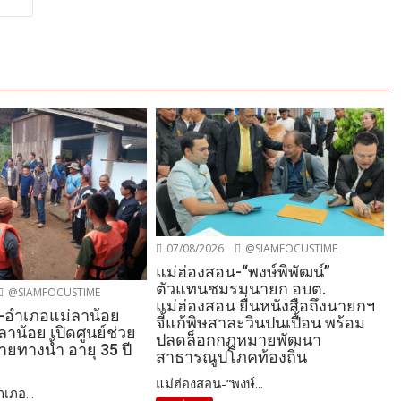
07/08/2026
@SIAMFOCUSTIME
แม่ฮ่องสอน-“พงษ์พิพัฒน์”
ตัวแทนชมรมนายก อบต.
@SIAMFOCUSTIME
แม่ฮ่องสอน ยื่นหนังสือถึงนายกฯ
-อำเภอแม่ลาน้อย
จี้แก้พิษสาละวินปนเปื้อน พร้อม
ลาน้อย เปิดศูนย์ช่วย
ปลดล็อกกฎหมายพัฒนา
หายทางน้ำ อายุ 35 ปี
สาธารณูปโภคท้องถิ่น
แม่ฮ่องสอน-“พงษ์...
เภอ...