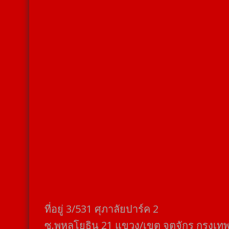
ที่อยู่​ 3/531​ ศุภาลัยปาร์ค​ 2
ซ.พหลโยธิน​ 21​ แขวง/เขต​ จตุจักร​ กรุงเท