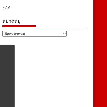
« ก.ค.
หมวดหมู่
หมวด
หมู่