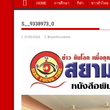
HOME
การศึกษา
กีฬา
ข่าวทั่วไทย
S__9338973_0
31/05/2026
@siamfocustime