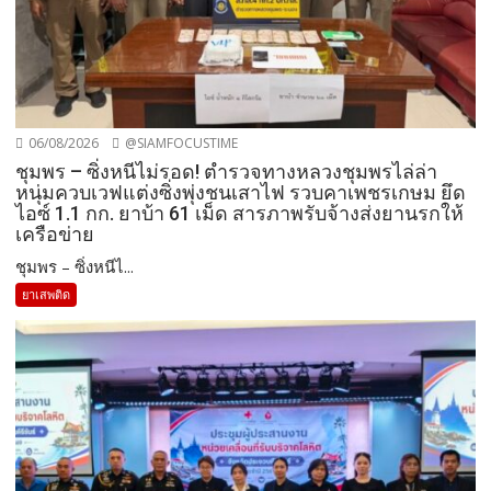
06/08/2026
@SIAMFOCUSTIME
ชุมพร – ซิ่งหนีไม่รอด! ตำรวจทางหลวงชุมพรไล่ล่า
หนุ่มควบเวฟแต่งซิ่งพุ่งชนเสาไฟ รวบคาเพชรเกษม ยึด
ไอซ์ 1.1 กก. ยาบ้า 61 เม็ด สารภาพรับจ้างส่งยานรกให้
เครือข่าย
ชุมพร – ซิ่งหนีไ...
ยาเสพติด