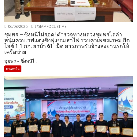
06/08/2026
@SIAMFOCUSTIME
ชุมพร – ซิ่งหนีไม่รอด! ตำรวจทางหลวงชุมพรไล่ล่า
หนุ่มควบเวฟแต่งซิ่งพุ่งชนเสาไฟ รวบคาเพชรเกษม ยึด
ไอซ์ 1.1 กก. ยาบ้า 61 เม็ด สารภาพรับจ้างส่งยานรกให้
เครือข่าย
ชุมพร – ซิ่งหนีไ...
ยาเสพติด