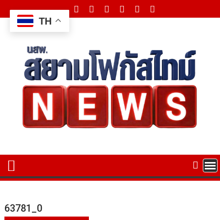
Skip
to
TH
content
63781_0