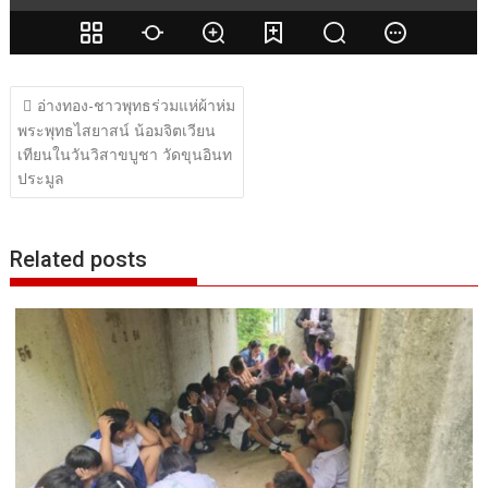
แนะแนว
อ่างทอง-ชาวพุทธร่วมแห่ผ้าห่ม
เรื่อง
พระพุทธไสยาสน์ น้อมจิตเวียน
เทียนในวันวิสาขบูชา วัดขุนอินท
ประมูล
Related posts