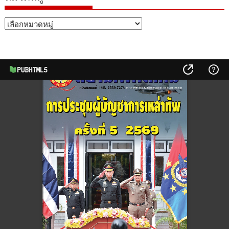
หมวด
หมู่