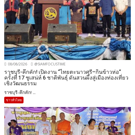
08/08/2026
@SIAMFOCUSTIME
ราชบุรี-คึกคัก! เปิดงาน “ไทยตะนาวศรี–กินข้าวห่อ”
ครั้งที่ 17 ชูเสน่ห์ 6 ชาติพันธุ์ ดันสวนผึ้งสู่เมืองท่องเที่ยว
เชิงวัฒนธรรม
ราชบุรี-คึกคัก! ...
ข่าวทั่วไทย