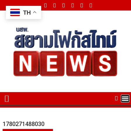
Skip
to
TH
content
1780271488030