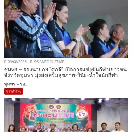
09/08/2026
@SIAMFOCUSTIME
ชุมพร – รองนายกฯ “ศุภจี” เปิดการแข่งขันกีฬาเยาวชน
จังหวัดชุมพร มุ่งส่งเสริมสุขภาพ-วินัย-น้ำใจนักกีฬา
ชุมพร – รอ...
ข่าวทั่วไทย