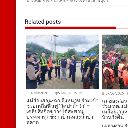
เรื่อง
บางเตยกลาง สามโคก หวังรับโชคในวิสาขบูชา
Related posts
07/08/2026
@SIAMFOCUSTIME
07/08/2026
แม่ฮ่องสอน-ฉก.สิงหนาท ร่วมเข้า
แม่ฮ่องสอน
ช่วยเหลือฟื้นฟู ‘วัดป่าถ้ำวัว’ –
ร่วม ทต.แม่
เคลียสิ่งกีดขวางใต้สะพาน
เหลือผู้สูญ
บรรเทาทุกข์ชาวบ้านหลังน้ำป่า
บ้านวังคัน
หลาก
แม่ฮ่องสอน-อำ