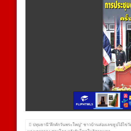
แนะแนว
ปทุมธานี“คึกคักวันพระใหญ่“ ชาวบ้านส่องเลขธูปไอ้ไข่วั