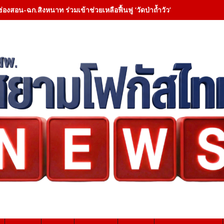
ฮ่องสอน-ฉก.สิงหนาท ร่วมเข้าช่วยเหลือฟื้นฟู ‘วัดป่าถ้ำวัว’ – เคลียสิ่งกี