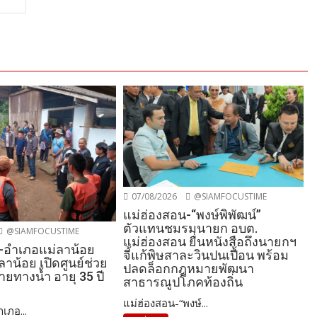
07/08/2026
@SIAMFOCUSTIME
แม่ฮ่องสอน-“พงษ์พิพัฒน์”
ตัวแทนชมรมนายก อบต.
@SIAMFOCUSTIME
แม่ฮ่องสอน ยื่นหนังสือถึงนายกฯ
-อำเภอแม่ลาน้อย
จี้แก้พิษสาละวินปนเปื้อน พร้อม
ลาน้อย เปิดศูนย์ช่วย
ปลดล็อกกฎหมายพัฒนา
หายทางน้ำ อายุ 35 ปี
สาธารณูปโภคท้องถิ่น
แม่ฮ่องสอน-“พงษ์...
เภอ...