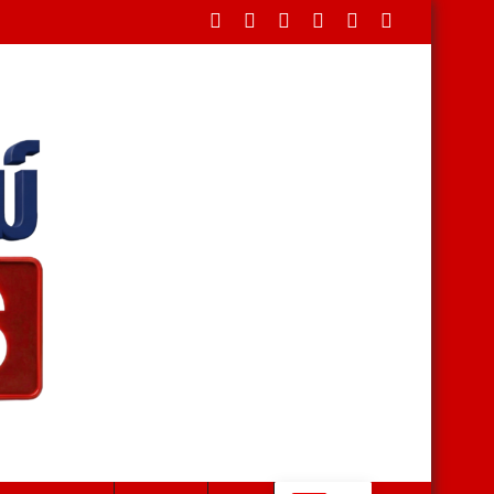
ดขวางใต้สะพาน บรรเทาทุกข์ชาวบ้านหลังน้ำป่าหลาก