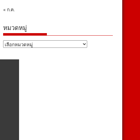
« ก.ค.
หมวดหมู่
หมวด
หมู่