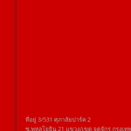
ที่อยู่​ 3/531​ ศุภาลัยปาร์ค​ 2
ซ.พหลโยธิน​ 21​ แขวง/เขต​ จตุจักร​ กรุงเท