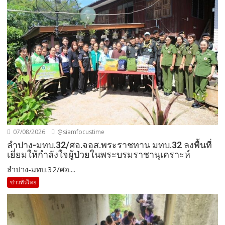
07/08/2026
@siamfocustime
ลำปาง-มทบ.32/ศอ.จอส.พระราชทาน มทบ.32 ลงพื้นที่
เยี่ยมให้กำลังใจผู้ป่วยในพระบรมราชานุเคราะห์
ลำปาง-มทบ.32/ศอ....
ข่าวทั่วไทย