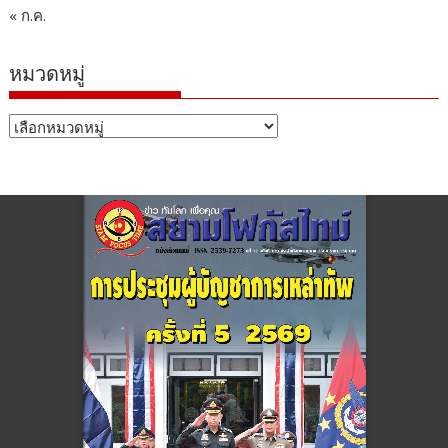
« ก.ค.
หมวดหมู่
หมวด
หมู่