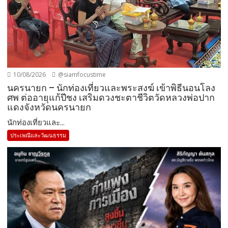
10/08/2026
@siamfocustime
นครนายก – นักท่องเที่ยวและพระสงฆ์ เข้าพิธีนอนโลง
ศพ ต่ออายุแก้ปีชง เสริมดวงชะตาชีวิตวัดหลวงพ่อปาก
แดงจังหวัดนครนายก
นักท่องเที่ยวและ...
ประเพณีและวัฒนธรรม