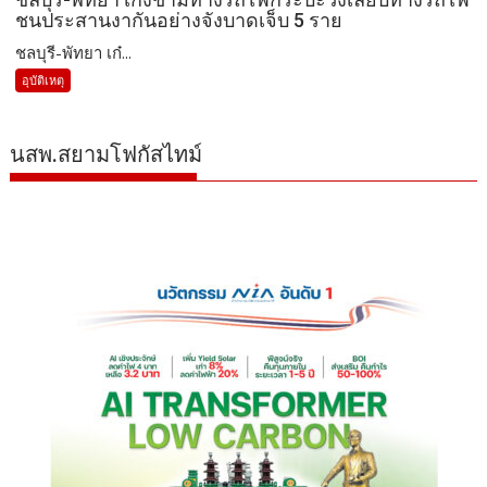
ชนประสานงากันอย่างจังบาดเจ็บ 5 ราย
ชลบุรี-พัทยา เก๋...
อุบัติเหตุ
นสพ.สยามโฟกัสไทม์