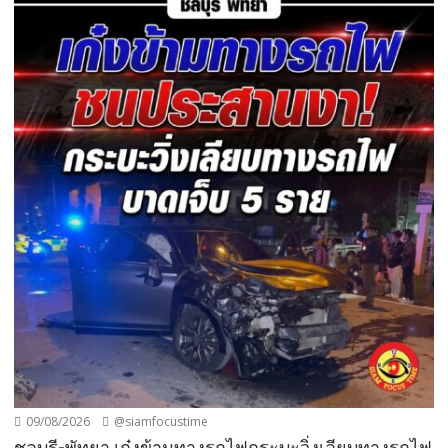
09/08/2026
@siamfocustime
ชลบุรี-พัทยา เก๋งข้ามทางรถไฟกระบะวิ่งเลียบทางรถไฟ