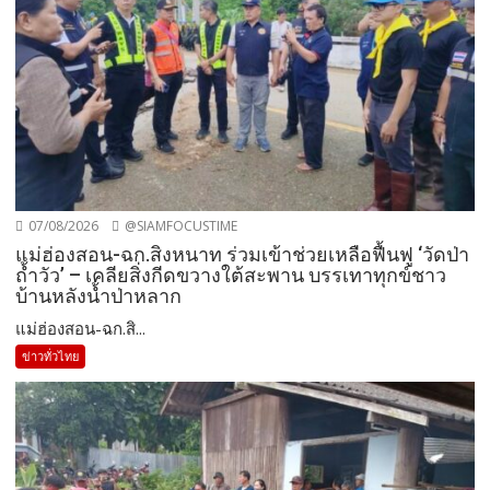
07/08/2026
@SIAMFOCUSTIME
แม่ฮ่องสอน-ฉก.สิงหนาท ร่วมเข้าช่วยเหลือฟื้นฟู ‘วัดป่า
ถ้ำวัว’ – เคลียสิ่งกีดขวางใต้สะพาน บรรเทาทุกข์ชาว
บ้านหลังน้ำป่าหลาก
แม่ฮ่องสอน-ฉก.สิ...
ข่าวทั่วไทย