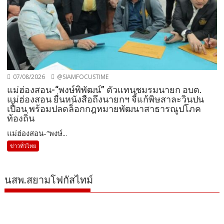
07/08/2026
@SIAMFOCUSTIME
แม่ฮ่องสอน-“พงษ์พิพัฒน์” ตัวแทนชมรมนายก อบต.
แม่ฮ่องสอน ยื่นหนังสือถึงนายกฯ จี้แก้พิษสาละวินปน
เปื้อน พร้อมปลดล็อกกฎหมายพัฒนาสาธารณูปโภค
ท้องถิ่น
แม่ฮ่องสอน-“พงษ์...
ข่าวทั่วไทย
นสพ.สยามโฟกัสไทม์