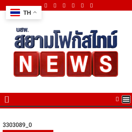
Skip
to
TH
content
3303089_0