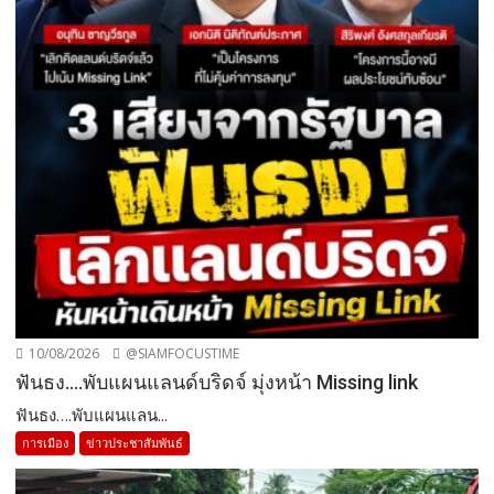
10/08/2026
@SIAMFOCUSTIME
ฟันธง….พับแผนแลนด์บริดจ์ มุ่งหน้า Missing link
ฟันธง….พับแผนแลน...
การเมือง
ข่าวประชาสัมพันธ์