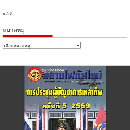
« ก.ค.
หมวดหมู่
หมวด
หมู่