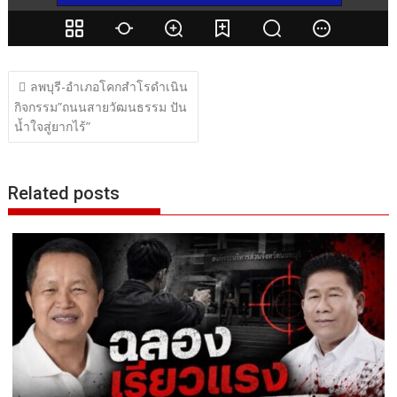
แนะแนว
ลพบุรี-อำเภอโคกสำโรดำเนิน
เรื่อง
กิจกรรม”ถนนสายวัฒนธรรม ปัน
น้ำใจสู่ยากไร้”
Related posts