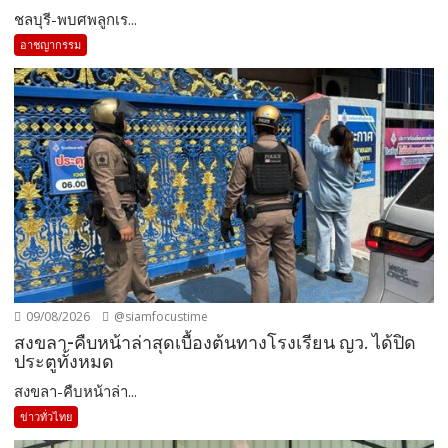
ชลบุรี-พบศพลูกเร...
อาชญากรรม
09/08/2026
@siamfocustime
สงขลา-คืบหน้าล่าสุดเบื้องต้นทางโรงเรียน ญว. ได้ปิด
ประตูทั้งหมด
สงขลา-คืบหน้าล่า...
ข่าวทั่วไทย