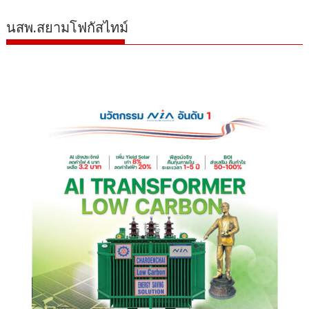
นสพ.สยามโฟกัสไทม์