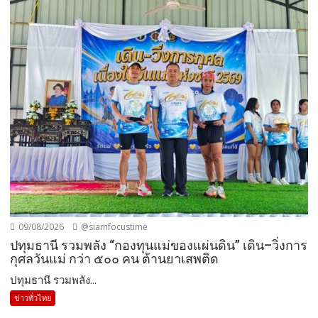
09/08/2026
@siamfocustime
ปทุมธานี รวมพลัง “กองทุนแม่ของแผ่นดิน” เดิน–วิ่งการ
กุศลวันแม่ กว่า ๕๐๐ คน ต้านยาเสพติด
ปทุมธานี รวมพลัง...
ข่าวทั่วไทย