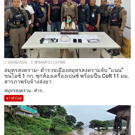
09/08/2026
@SIAMFOCUSTIME
สมุทรสงคราม- ตำรวจเมืองสมุทรสงครามจับ “แนน”
ขนไอซ์ 1 กก. ซุกห้องเครื่องเบนซ์ พร้อมปืน Colt 11 มม.
สารภาพรับจ้างส่งยา
สมุทรสงคราม- ตำร...
ข่าวทั่วไทย