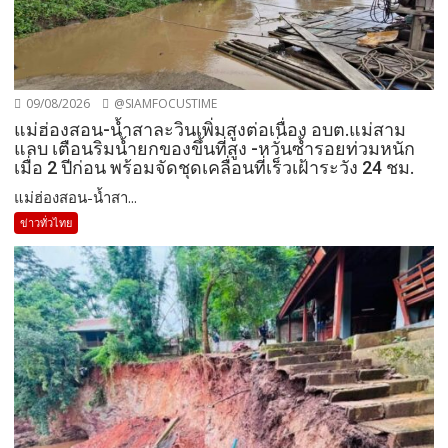
09/08/2026
@SIAMFOCUSTIME
แม่ฮ่องสอน-น้ำสาละวินเพิ่มสูงต่อเนื่อง อบต.แม่สาม
แลบ เตือนริมน้ำยกของขึ้นที่สูง -หวั่นซ้ำรอยท่วมหนัก
เมื่อ 2 ปีก่อน พร้อมจัดชุดเคลื่อนที่เร็วเฝ้าระวัง 24 ชม.
แม่ฮ่องสอน-น้ำสา...
ข่าวทั่วไทย