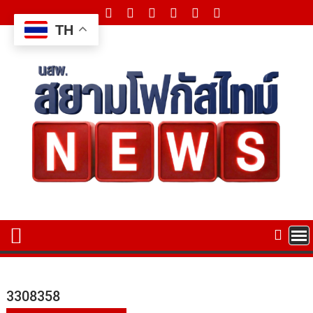
Skip
to
TH
content
3308358