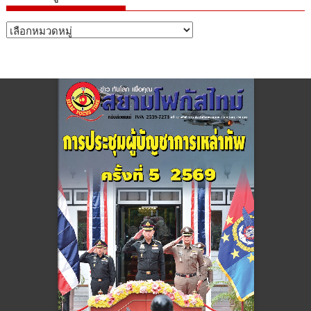
หมวด
หมู่