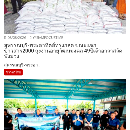
08/08/2026
@SIAMFOCUSTIME
สุพรรณบุรี-พระอาทิตย์ทรงกลด ขณะแจก
ข้าวสาร2000 ถุงงานอายุวัฒนมงคล 49ปีเจ้าอาวาสวัด
พังม่วง
สุพรรณบุรี-พระอา...
ข่าวทั่วไทย