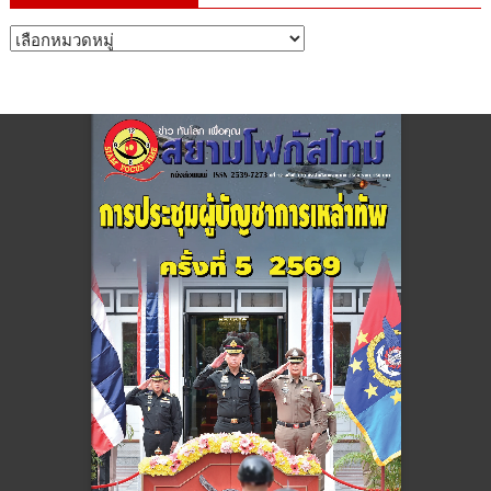
หมวด
หมู่