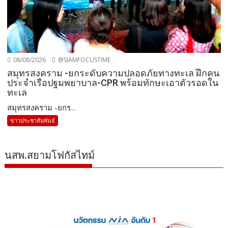
08/08/2026
@SIAMFOCUSTIME
สมุทรสงคราม -ยกระดับความปลอดภัยทางทะเล ฝึกคน
ประจำเรือปฐมพยาบาล-CPR พร้อมทักษะเอาตัวรอดใน
ทะเล
สมุทรสงคราม -ยกร...
ข่าวประชาสัมพันธ์
นสพ.สยามโฟกัสไทม์