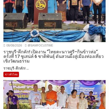
08/08/2026
@SIAMFOCUSTIME
ราชบุรี-คึกคัก! เปิดงาน “ไทยตะนาวศรี–กินข้าวห่อ”
ครั้งที่ 17 ชูเสน่ห์ 6 ชาติพันธุ์ ดันสวนผึ้งสู่เมืองท่องเที่ยว
เชิงวัฒนธรรม
ราชบุรี-คึกคัก! ...
ข่าวทั่วไทย