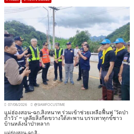
07/08/2026
@SIAMFOCUSTIME
แม่ฮ่องสอน-ฉก.สิงหนาท ร่วมเข้าช่วยเหลือฟื้นฟู ‘วัดป่า
ถ้ำวัว’ – เคลียสิ่งกีดขวางใต้สะพาน บรรเทาทุกข์ชาว
บ้านหลังน้ำป่าหลาก
แม่ฮ่องสอน-ฉก.สิ...