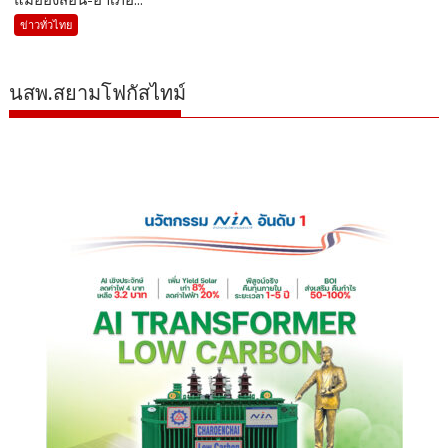
ข่าวทั่วไทย
นสพ.สยามโฟกัสไทม์