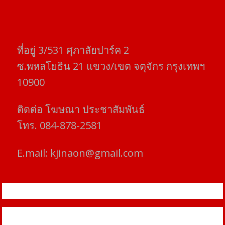
ที่อยู่​ 3/531​ ศุภาลัยปาร์ค​ 2
ซ.พหลโยธิน​ 21​ แขวง/เขต​ จตุจักร​ กรุงเทพฯ
10900
ติดต่อ​ โฆษณา​ ประชาสัมพันธ์
โทร​. 084-878-2581
E.mail:
kjinaon@gmail.com
สยามโฟกัสไทม์ © ข่าว ทันโลก เพื่อคุณ
Proudly powered by WordPress
|
Theme: SuperMag by
Acme