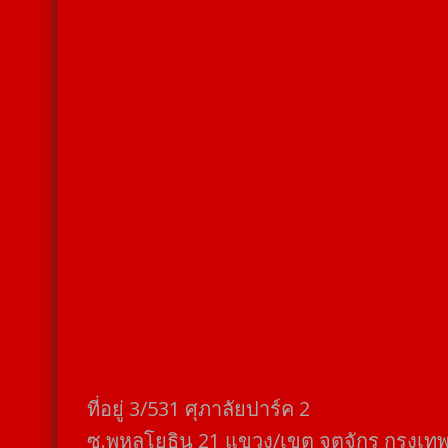
ที่อยู่​ 3/531​ ศุภาลัยปาร์ค​ 2
ซ.พหลโยธิน​ 21​ แขวง/เขต​ จตุจักร​ กรุงเท