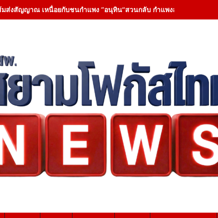
ส้มส่งสัญญาณ เหนื่อยกับชนกำแพง ”อนุทิน“สวนกลับ กำแพงสูงขึ้น หนาขึ้น