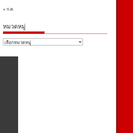
« ก.ค.
หมวดหมู่
หมวด
หมู่