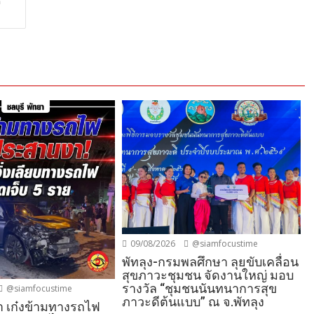
้
09/08/2026
@siamfocustime
พัทลุง-กรมพลศึกษา ลุยขับเคลื่อน
สุขภาวะชุมชน จัดงานใหญ่ มอบ
รางวัล “ชุมชนนันทนาการสุข
@siamfocustime
ภาวะดีต้นแบบ” ณ จ.พัทลุง
ยา เก๋งข้ามทางรถไฟ