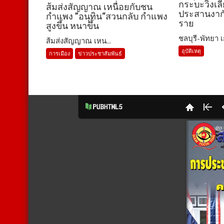
กระบะวิ่งเ
ส้มส่งสัญญาณ เหนื่อยกับชน
ประสานงากั
กำแพง ”อนุทิน“สวนกลับ กำแพง
ราย
สูงขึ้น หนาขึ้น
ชลบุรี-พัทยา เก๋
ส้มส่งสัญญาณ เหน...
อุบัติเหตุ
การเมือง
ข่าวประชาสัมพันธ์