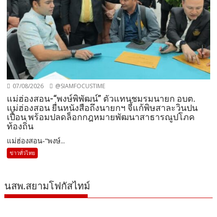
07/08/2026
@SIAMFOCUSTIME
แม่ฮ่องสอน-“พงษ์พิพัฒน์” ตัวแทนชมรมนายก อบต.
แม่ฮ่องสอน ยื่นหนังสือถึงนายกฯ จี้แก้พิษสาละวินปน
เปื้อน พร้อมปลดล็อกกฎหมายพัฒนาสาธารณูปโภค
ท้องถิ่น
แม่ฮ่องสอน-“พงษ์...
ข่าวทั่วไทย
นสพ.สยามโฟกัสไทม์