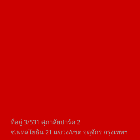
ที่อยู่​ 3/531​ ศุภาลัยปาร์ค​ 2
ซ.พหลโยธิน​ 21​ แขวง/เขต​ จตุจักร​ กรุงเทพฯ