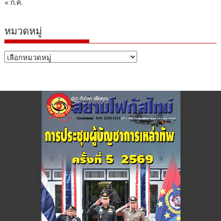
« ก.ค.
หมวดหมู่
หมวด
หมู่