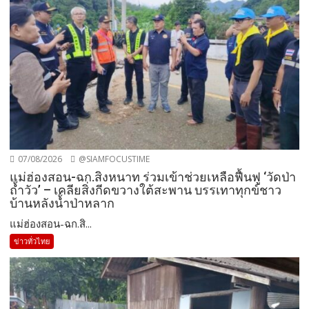
07/08/2026
@SIAMFOCUSTIME
แม่ฮ่องสอน-ฉก.สิงหนาท ร่วมเข้าช่วยเหลือฟื้นฟู ‘วัดป่า
ถ้ำวัว’ – เคลียสิ่งกีดขวางใต้สะพาน บรรเทาทุกข์ชาว
บ้านหลังน้ำป่าหลาก
แม่ฮ่องสอน-ฉก.สิ...
ข่าวทั่วไทย