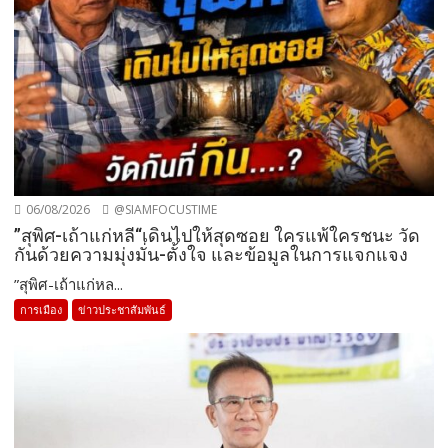
06/08/2026
@SIAMFOCUSTIME
”สุพิศ-เถ้าแก่หลี“เดินไปให้สุดซอย ใครแพ้ใครชนะ วัด
กันด้วยความมุ่งมั่น-ตั้งใจ และข้อมูลในการแจกแจง
”สุพิศ-เถ้าแก่หล...
การเมือง
ข่าวประชาสัมพันธ์