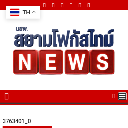
Skip
to
TH
content
3763401_0