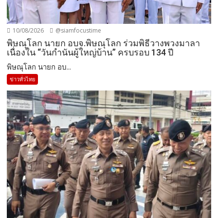
10/08/2026
@siamfocustime
พิษณุโลก นายก อบจ.พิษณุโลก ร่วมพิธีวางพวงมาลา
เนื่องใน “วันกำนันผู้ใหญ่บ้าน” ครบรอบ 134 ปี
พิษณุโลก นายก อบ...
ข่าวทั่วไทย