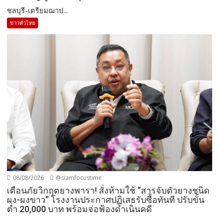
ชลบุรี-เตรียมฌาป...
ข่าวทั่วไทย
08/08/2026
@siamfocustime
เตือนภัยวิกฤตยางพารา! สั่งห้ามใช้ “สารจับตัวยางชนิด
ผง-ผงขาว” โรงงานประกาศปฏิเสธรับซื้อทันที ปรับขั้น
ต่ำ 20,000 บาท พร้อมจ่อฟ้องดำเนินคดี