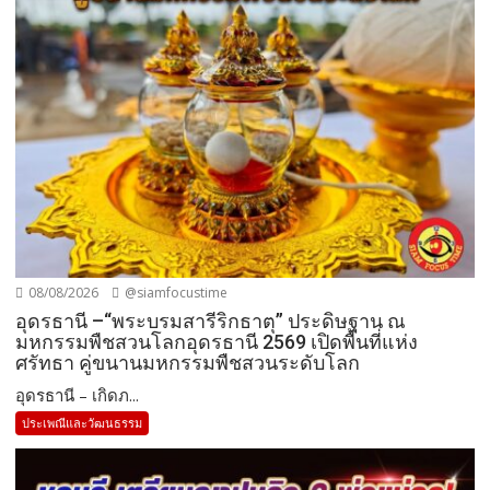
08/08/2026
@siamfocustime
อุดรธานี –“พระบรมสารีริกธาตุ” ประดิษฐาน ณ
มหกรรมพืชสวนโลกอุดรธานี 2569 เปิดพื้นที่แห่ง
ศรัทธา คู่ขนานมหกรรมพืชสวนระดับโลก
อุดรธานี – เกิดภ...
ประเพณีและวัฒนธรรม