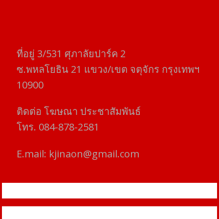
ที่อยู่​ 3/531​ ศุภาลัยปาร์ค​ 2
ซ.พหลโยธิน​ 21​ แขวง/เขต​ จตุจักร​ กรุงเทพฯ
10900
ติดต่อ​ โฆษณา​ ประชาสัมพันธ์
โทร​. 084-878-2581
E.mail:
kjinaon@gmail.com
สยามโฟกัสไทม์ © ข่าว ทันโลก เพื่อคุณ
Proudly powered by WordPress
|
Theme: SuperMag by
Acme