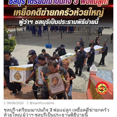
08/08/2026
@siamfocustime
ชลบุรี-เตรียมฌาปนกิจ 3 พ่อแม่ลูก เหยื่อคดีฆ่ายกครัว
ห้วยใหญ่ ผู้ว่าฯ ชลบุรีเป็นประธานพิธีบ่ายนี้