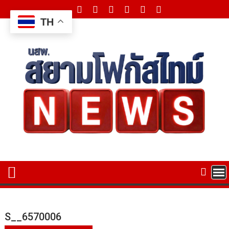
Skip
to
TH
content
S__6570006