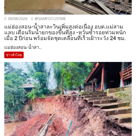
09/08/2026
@SIAMFOCUSTIME
แม่ฮ่องสอน-น้ำสาละวินเพิ่มสูงต่อเนื่อง อบต.แม่สาม
แลบ เตือนริมน้ำยกของขึ้นที่สูง -หวั่นซ้ำรอยท่วมหนัก
เมื่อ 2 ปีก่อน พร้อมจัดชุดเคลื่อนที่เร็วเฝ้าระวัง 24 ชม.
แม่ฮ่องสอน-น้ำสา...
ข่าวทั่วไทย