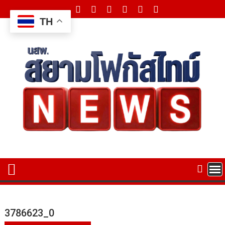
Skip
to
TH
content
3786623_0