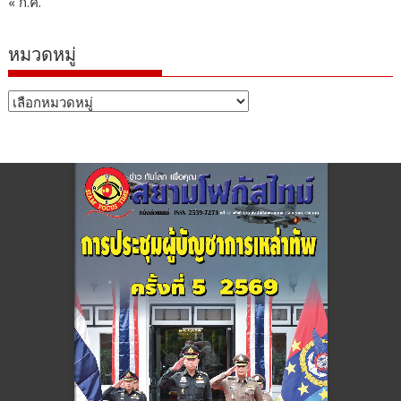
« ก.ค.
หมวดหมู่
หมวด
หมู่