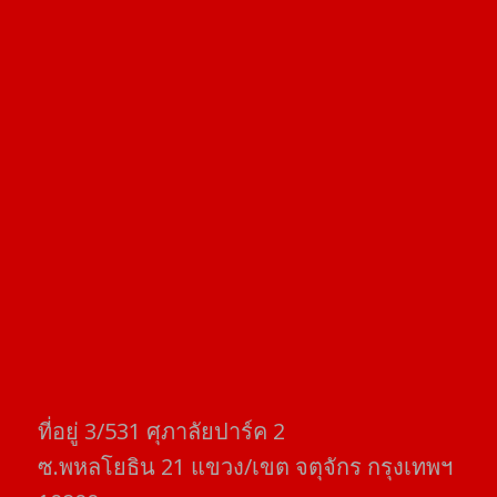
ที่อยู่​ 3/531​ ศุภาลัยปาร์ค​ 2
ซ.พหลโยธิน​ 21​ แขวง/เขต​ จตุจักร​ กรุงเทพฯ