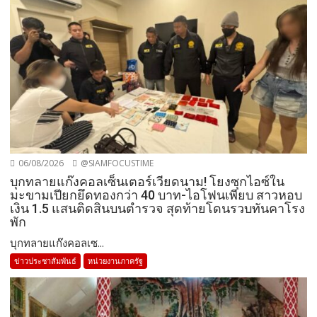
06/08/2026
@SIAMFOCUSTIME
บุกทลายแก๊งคอลเซ็นเตอร์เวียดนาม! โยงซุกไอซ์ใน
มะขามเปียกยึดทองกว่า 40 บาท-ไอโฟนเพียบ สาวหอบ
เงิน 1.5 แสนติดสินบนตำรวจ สุดท้ายโดนรวบทันคาโรง
พัก
บุกทลายแก๊งคอลเซ...
ข่าวประชาสัมพันธ์
หน่วยงานภาครัฐ