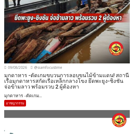
09/08/2026
@siamfocustime
มุกดาหาร -ตัดเกมขบวนการลอบขนไม้ข้ามแดน! สถานี
เรือมุกดาหารสกัดเรือเหล็กกลางโขง ยึดพะยูง-ชิงชัน
จ่อข้ามลาว พร้อมรวบ 2 ผู้ต้องหา
มุกดาหาร -ตัดเกม...
อาชญากรรม