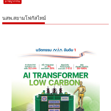
อาชญากรรม
นสพ.สยามโฟกัสไทม์