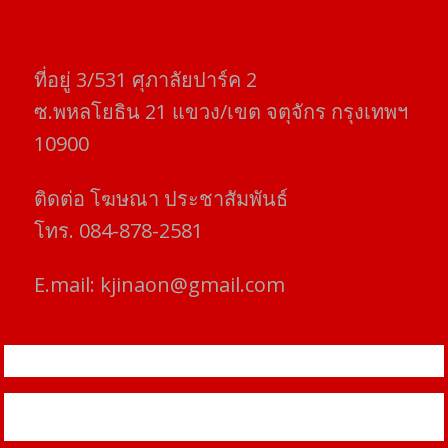
ที่อยู่​ 3/531​ ศุภาลัยปาร์ค​ 2
ซ.พหลโยธิน​ 21​ แขวง/เขต​ จตุจักร​ กรุงเทพฯ
10900
ติดต่อ​ โฆษณา​ ประชาสัมพันธ์
โทร​. 084-878-2581
E.mail:
kjinaon@gmail.com
สยามโฟกัสไทม์ © ข่าว ทันโลก เพื่อคุณ
Proudly powered by WordPress
|
Theme: SuperMag by
Acme
Themes