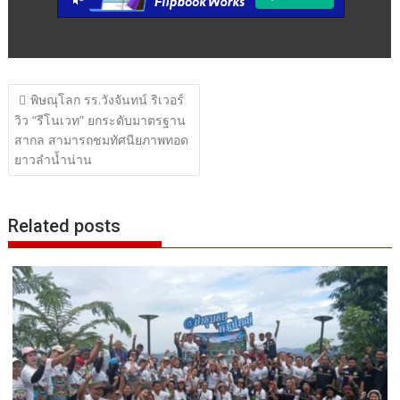
แนะแนว
พิษณุโลก รร.วังจันทน์ ริเวอร์
เรื่อง
วิว “รีโนเวท” ยกระดับมาตรฐาน
สากล สามารถชมทัศนียภาพทอด
ยาวลำน้ำน่าน
Related posts