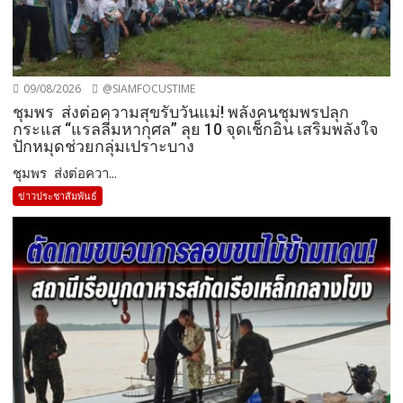
09/08/2026
@SIAMFOCUSTIME
ชุมพร ส่งต่อความสุขรับวันแม่! พลังคนชุมพรปลุก
กระแส “แรลลี่มหากุศล” ลุย 10 จุดเช็กอิน เสริมพลังใจ
ปักหมุดช่วยกลุ่มเปราะบาง
ชุมพร ส่งต่อควา...
ข่าวประชาสัมพันธ์