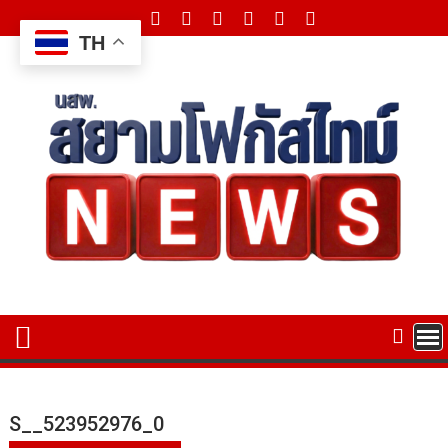
Skip
to
TH
content
S__523952976_0