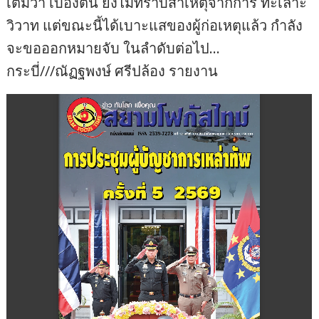
เติมว่า เบื้องต้น ยังไม่ทราบสาเหตุจากการ ทะเลาะ
วิวาท แต่ขณะนี้ได้เบาะแสของผู้ก่อเหตุแล้ว กำลัง
จะขอออกหมายจับ ในลำดับต่อไป…
กระบี่///ณัฏฐพงษ์ ศรีปล้อง รายงาน