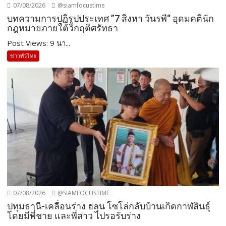
07/08/2026
@siamfocustime
บทความการปฏิรูปประเทศ ”7 สิงหา วันรพี“ อุดมคตินัก
กฎหมายภายใต้วิกฤติศรัทธา
Post Views: 9 นา...
ข่าวทั่วไทย
07/08/2026
@SIAMFOCUSTIME
ปทุมธานี-เคลื่อนร่าง ฮลุน โซโล่กลับบ้านเกิดกาฬสินธุ์
โดยมีพี่ชาย และพี่สาว ไปรอรับร่าง