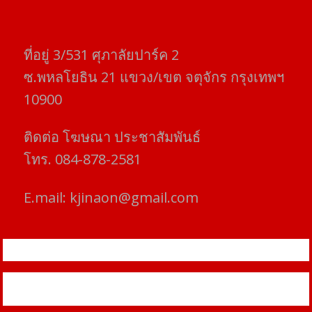
ที่อยู่​ 3/531​ ศุภาลัยปาร์ค​ 2
ซ.พหลโยธิน​ 21​ แขวง/เขต​ จตุจักร​ กรุงเทพฯ
10900
ติดต่อ​ โฆษณา​ ประชาสัมพันธ์
โทร​. 084-878-2581
E.mail:
kjinaon@gmail.com
สยามโฟกัสไทม์ © ข่าว ทันโลก เพื่อคุณ
Proudly powered by WordPress
|
Theme: SuperMag by
Acme
Themes