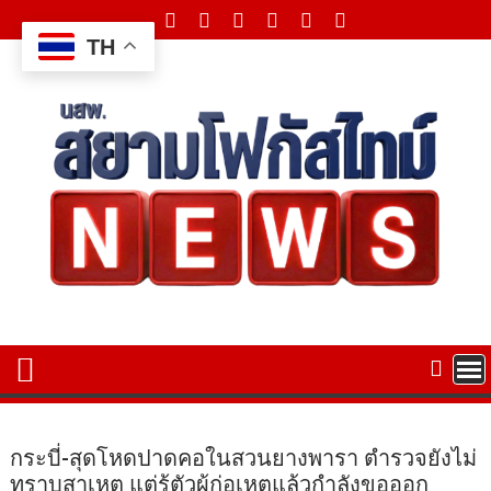
Skip
to
TH
content
กระบี่-สุดโหดปาดคอในสวนยางพารา ตำรวจยังไม่
ทราบสาเหตุ แต่รู้ตัวผู้ก่อเหตุแล้วกำลังขอออก