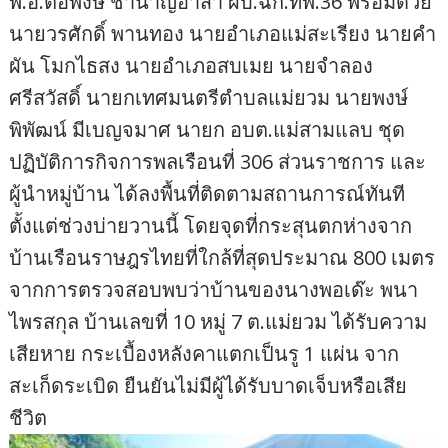
พ.อ.ต่อพงษ์ ชำนาญอาสา ผบ.ฉก.ทพ.36 พร้อมด้วย
นายวรศักดิ์ พานทอง นายอำเภอแม่สะเรียง นายคำ
ผัน โมกไธสง นายอำเภอสบเมย นายจำลอง
ศรีสวัสดิ์ นายกเทศมนตรีตำบลแม่ยวม นายพงษ์
พิพัฒน์ มีเบญจมาศ นายก อบต.แม่สามแลบ ชุด
ปฏิบัติการกิจการพลเรือนที่ 306 ส่วนราชการ และ
ผู้นำหมู่บ้าน ได้ลงพื้นที่ติดตามสถานการณ์ทันที
ตั้งแต่ช่วงบ่ายวานนี้ โดยจุดที่กระสุนตกห่างจาก
บ้านเรือนราษฎรไทยที่ใกล้ที่สุดประมาณ 800 เมตร
จากการตรวจสอบพบว่าบ้านของนางพอเด๊ะ พนา
ไพรสกุล บ้านเลขที่ 10 หมู่ 7 ต.แม่ยวม ได้รับความ
เสียหาย กระเบื้องหลังคาแตกเป็นรู 1 แผ่น จาก
สะเก็ดระเบิด ยืนยันไม่มีผู้ได้รับบาดเจ็บหรือเสีย
ชีวิต