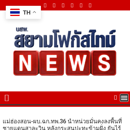
Skip
to
TH
content
แม่ฮ่องสอน-ผบ.ฉก.ทพ.36 นำหน่วยมั่นคงลงพื้นที่
ชายแดนสาละวิน หลังกระสุนปะทะข้ามฝั่ง ยันไร้