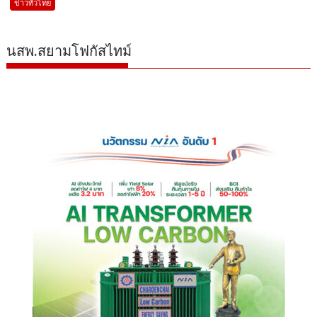
ข่าวทั่วไทย
นสพ.สยามโฟกัสไทม์