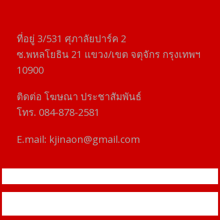
ที่อยู่​ 3/531​ ศุภาลัยปาร์ค​ 2
ซ.พหลโยธิน​ 21​ แขวง/เขต​ จตุจักร​ กรุงเทพฯ
10900
ติดต่อ​ โฆษณา​ ประชาสัมพันธ์
โทร​. 084-878-2581
E.mail:
kjinaon@gmail.com
สยามโฟกัสไทม์ © ข่าว ทันโลก เพื่อคุณ
Proudly powered by WordPress
|
Theme: SuperMag by
Acme
Themes