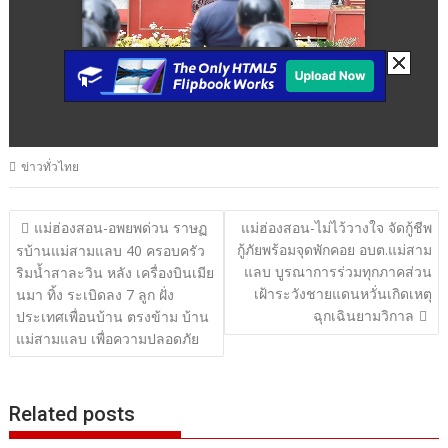
ข่าวทั่วไทย
แนะแนว
แม่ฮ่องสอน-อพยพด่วน ราษฏ
แม่ฮ่องสอน-ไม่ไว้วางใจ จัดกู้ชีพ
กู้ภัยพร้อมจุดพักคอย อบต.แม่สาม
เรื่อง
รบ้านแม่สามแลบ 40 ครอบครัว
แลบ บูรณาการร่วมทุกภาคส่วน
ริมน้ำสาละวิน หลัง เครื่องบินเมีย
เฝ้าระวังชายแดนหวั่นเกิดเหตุ
นมา ทิ้ง ระเบิดลง 7 ลูก ฝั่ง
ฉุกเฉินยามวิกาล
ประเทศเพื่อนบ้าน ตรงข้าม บ้าน
แม่สามแลบ เพื่อความปลอดภัย
Related posts