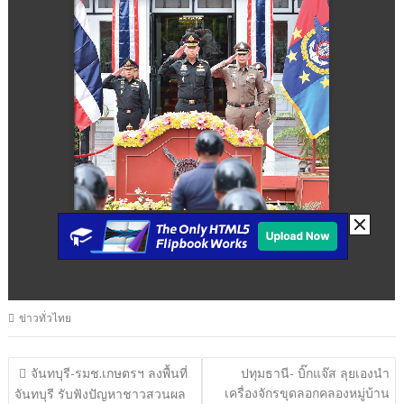
ข่าวทั่วไทย
แนะแนว
จันทบุรี-รมช.เกษตรฯ ลงพื้นที่
ปทุมธานี- บิ๊กแจ๊ส ลุยเองนำ
เครื่องจักรขุดลอกคลองหมู่บ้าน
เรื่อง
จันทบุรี รับฟังปัญหาชาวสวนผล