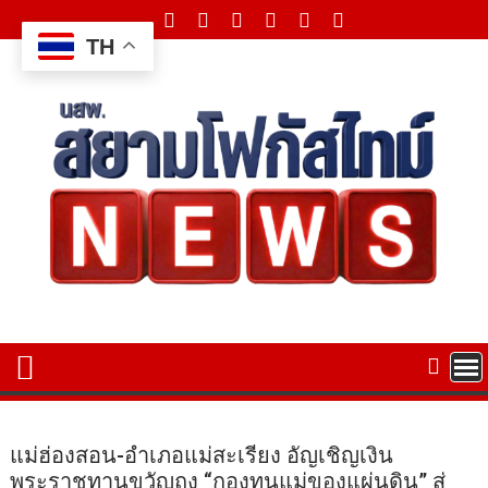
Skip
to
TH
content
แม่ฮ่องสอน-อำเภอแม่สะเรียง อัญเชิญเงิน
พระราชทานขวัญถุง “กองทุนแม่ของแผ่นดิน” สู่