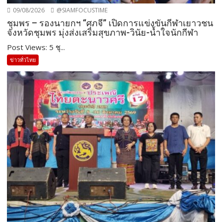
09/08/2026
@SIAMFOCUSTIME
ชุมพร – รองนายกฯ “ศุภจี” เปิดการแข่งขันกีฬาเยาวชน
จังหวัดชุมพร มุ่งส่งเสริมสุขภาพ-วินัย-น้ำใจนักกีฬา
Post Views: 5 ชุ...
ข่าวทั่วไทย