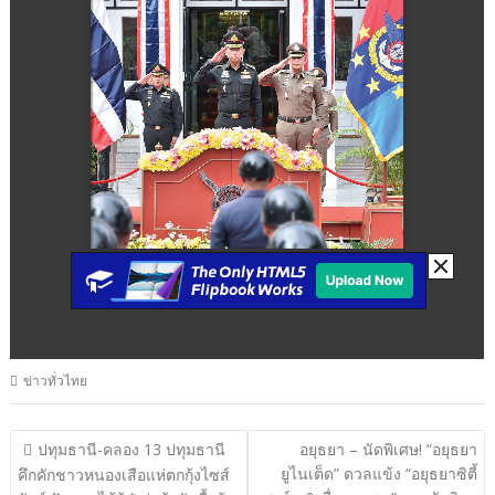
ข่าวทั่วไทย
แนะแนว
ปทุมธานี-คลอง 13 ปทุมธานี
อยุธยา – นัดพิเศษ! “อยุธยา
ยูไนเต็ด” ดวลแข้ง “อยุธยาซิตี้
เรื่อง
คึกคักชาวหนองเสือแห่ตกกุ้งไซส์