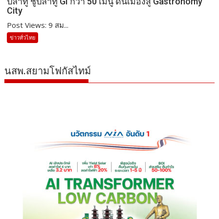
ปลาทู ชูปลาทู GI กว่า 50 เมนู ดันเมืองสู่ Gastronomy
City
Post Views: 9 สม...
ข่าวทั่วไทย
นสพ.สยามโฟกัสไทม์