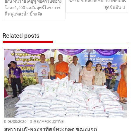
พาร์ค & สื่อมวลชน” กระชับมิตร
ยักษ์ ฟันรายได้อู้ฟู่ พ่อค้ารับซื้อกุ้ง
สุดชื่นมื่น
โลละ1,400 ผลสัมฤทธิ์โครงการ
ฟื้นฟูแหล่งน้ำ บิ๊กแจ๊ส
Related posts
08/08/2026
@SIAMFOCUSTIME
สุพรรณบุรี-พระอาทิตย์ทรงกลด ขณะแจก