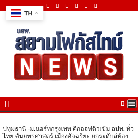
Skip
to
TH
content
ปทุมธานี -ม.นอร์ทกรุงเทพ คิกออฟติวเข้ม อปท. ทั่ว
ไทย ดันยุทธศาสตร์ เมืองอัจฉริยะ ยกระดับสู่ท้อง