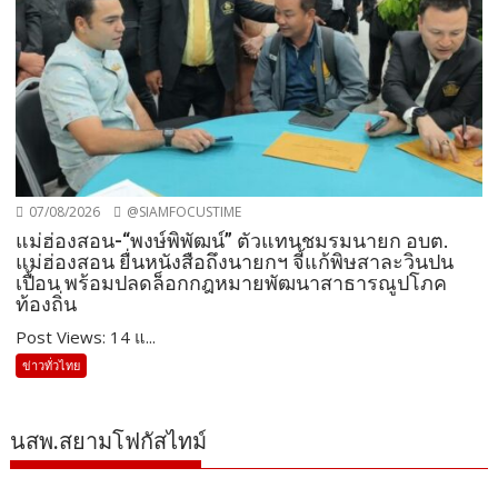
07/08/2026
@SIAMFOCUSTIME
แม่ฮ่องสอน-“พงษ์พิพัฒน์” ตัวแทนชมรมนายก อบต.
แม่ฮ่องสอน ยื่นหนังสือถึงนายกฯ จี้แก้พิษสาละวินปน
เปื้อน พร้อมปลดล็อกกฎหมายพัฒนาสาธารณูปโภค
ท้องถิ่น
Post Views: 14 แ...
ข่าวทั่วไทย
นสพ.สยามโฟกัสไทม์