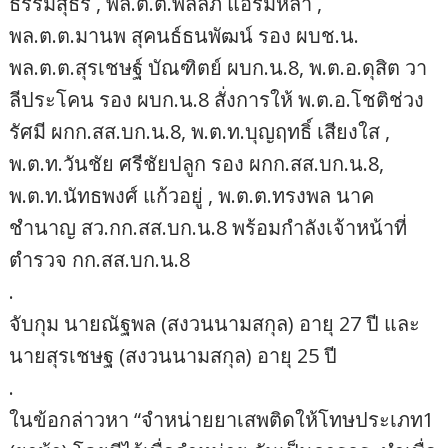
ธรรมสุธีร์ , พล.ต.ต.พัลลภ แอร่มหล้า ,
พล.ต.ต.มานพ สุคนธ์ธนพัฒน์ รอง ผบช.น.
พล.ต.ต.สุรเชษฐ์ บัณฑิตย์ ผบก.น.8, พ.ต.อ.ดุสิต วา
ลีประโคน รอง ผบก.น.8 สั่งการให้ พ.ต.อ.โชติช่วง
รัศมี ผกก.สส.บก.น.8, พ.ต.ท.บุญฤทธิ์ เสียงใส ,
พ.ต.ท.วันชัย ศรีชัยปลูก รอง ผกก.สส.บก.น.8,
พ.ต.ท.นัทธพงศ์ แก้วอยู่ , พ.ต.ต.ทรงพล นาค
ชำนาญ สว.กก.สส.บก.น.8 พร้อมกำลังเจ้าหน้าที่
ตำรวจ กก.สส.บก.น.8
.
จับกุม นายณัฐพล (สงวนนามสกุล) อายุ 27 ปี และ
นายสุรเชษฐ (สงวนนามสกุล) อายุ 25 ปี
.
ในข้อกล่าวหา “จำหน่ายยาเสพติดให้โทษประเภท1