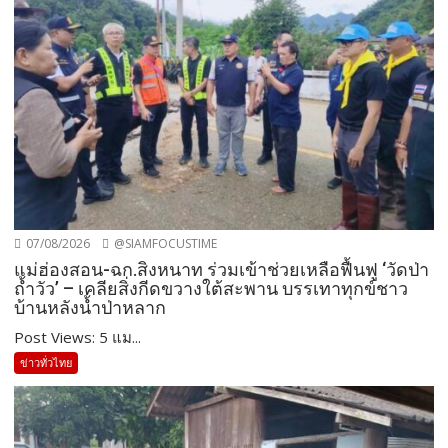
07/08/2026
@SIAMFOCUSTIME
แม่ฮ่องสอน-ฉก.สิงหนาท ร่วมเข้าช่วยเหลือฟื้นฟู ‘วัดป่า
ถ้ำวัว’ – เคลียสิ่งกีดขวางใต้สะพาน บรรเทาทุกข์ชาว
บ้านหลังน้ำป่าหลาก
Post Views: 5 แม...
ข่าวทั่วไทย