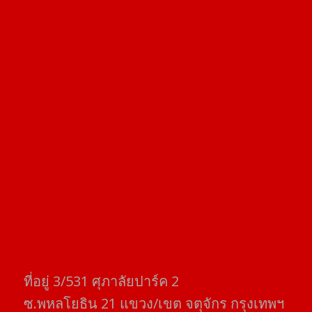
ที่อยู่​ 3/531​ ศุภาลัยปาร์ค​ 2
ซ.พหลโยธิน​ 21​ แขวง/เขต​ จตุจักร​ กรุงเทพฯ