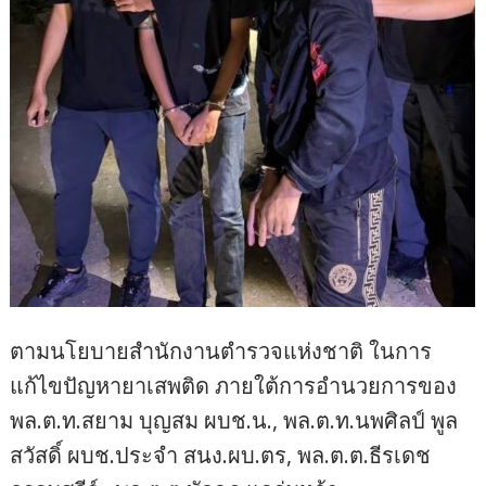
ตามนโยบายสำนักงานตำรวจแห่งชาติ ในการ
แก้ไขปัญหายาเสพติด ภายใต้การอำนวยการของ
พล.ต.ท.สยาม บุญสม ผบช.น., พล.ต.ท.นพศิลป์ พูล
สวัสดิ์ ผบช.ประจำ สนง.ผบ.ตร, พล.ต.ต.ธีรเดช