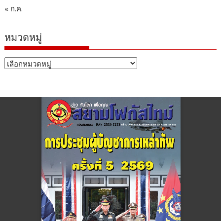
« ก.ค.
หมวดหมู่
หมวด
หมู่