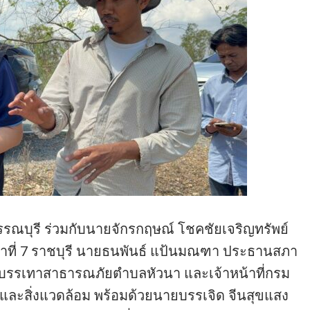
รรณบุรี ร่วมกับนายจักรกฤษณ์ โชคชัยเจริญทรัพย์
ำที่ 7 ราชบุรี นายธนพันธ์ แป้นมณฑา ประธานสภา
ละบรรเทาสาธารณภัยตำบลหัวนา และเจ้าหน้าที่กรม
ละสิ่งแวดล้อม พร้อมด้วยนายบรรเจิด จีนสุขแสง