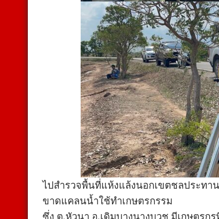
ไปสำรวจพื้นที่แห้งแล้งนอกเขตชลประทาน
ขาดแคลนน้ำใช้ทำเกษตรกรรม
ซึ่ง ต.หัวนา อ.เดิมบางนางบวช มีเกษตรก