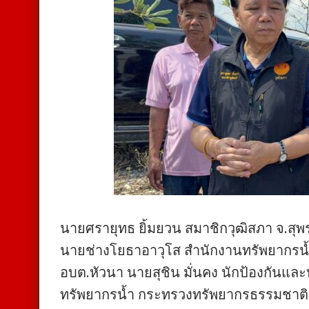
นายศรายุทธ ยิ้มยวน สมาชิกวุฒิสภา จ.สุพ
นายช่างโยธาอาวุโส สำนักงานทรัพยากรน้
อบต.หัวนา นายสุชิน มั่นคง นักป้องกันแ
ทรัพยากรน้ำ กระทรวงทรัพยากรธรรมชาติแ