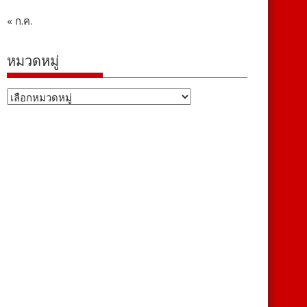
« ก.ค.
หมวดหมู่
หมวด
หมู่