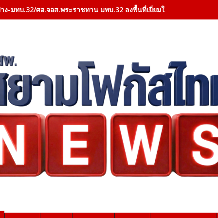
าง-มทบ.32/ศอ.จอส.พระราชทาน มทบ.32 ลงพื้นที่เยี่ยมให้กำลังใจผู้ป่วย