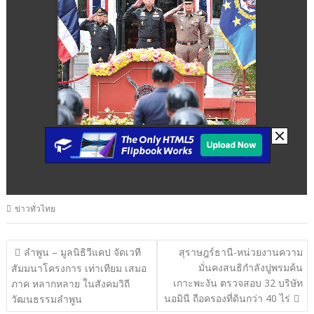
ข่าวทั่วไทย
แนะแนว
ลำพูน – มูลนิธิวีแคป จัดเวที
สุราษฎร์ธานี-หน่วยงานความ
มั่นคงสนธิกำลังปูพรมค้น
เรื่อง
สัมมนาโครงการ เท่าเทียม เสมอ
เกาะพะงัน ตรวจสอบ 32 บริษัท
ภาค หลากหลาย ในสังคมวิถี
นอมินี ถือครองที่ดินกว่า 40 ไร่
วัฒนธรรมลำพูน