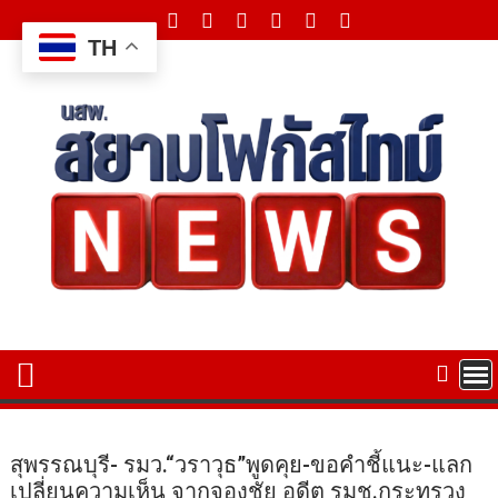
Skip
to
TH
content
สุพรรณบุรี- รมว.“วราวุธ”พูดคุย-ขอคำชี้แนะ-แลก
เปลี่ยนความเห็น จากจองชัย อดีต รมช.กระทรวง