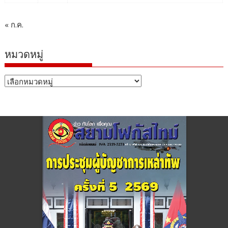
« ก.ค.
หมวดหมู่
หมวด
หมู่