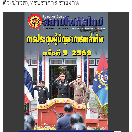
คิว-ข่าวสมุทรปราการ รายงาน