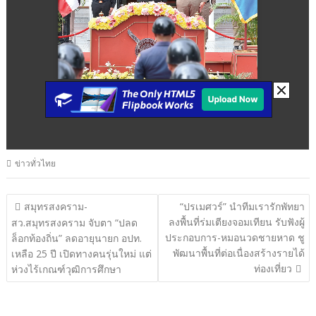
ข่าวทั่วไทย
แนะแนว
สมุทรสงคราม-
“ปรเมศวร์” นำทีมเรารักพัทยา
ลงพื้นที่ร่มเตียงจอมเทียน รับฟังผู้
เรื่อง
สว.สมุทรสงคราม จับตา “ปลด
ประกอบการ-หมอนวดชายหาด ชู
ล็อกท้องถิ่น” ลดอายุนายก อปท.
พัฒนาพื้นที่ต่อเนื่องสร้างรายได้
เหลือ 25 ปี เปิดทางคนรุ่นใหม่ แต่
ท่องเที่ยว
ห่วงไร้เกณฑ์วุฒิการศึกษา