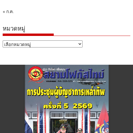
« ก.ค.
หมวดหมู่
หมวด
หมู่