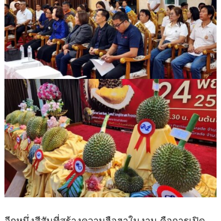
อีกหนึ่งสีสันที่สร้างความฮือฮาในงาน คือการเปิด