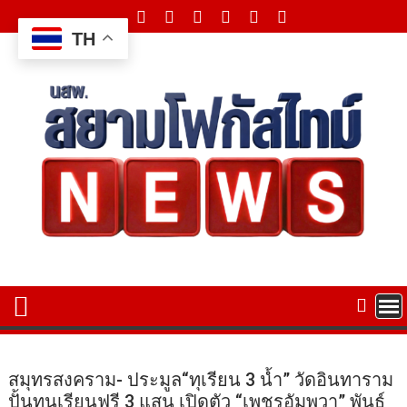
Skip
to
TH
content
สมุทรสงคราม- ประมูล“ทุเรียน 3 น้ำ” วัดอินทาราม
ปั้นทุนเรียนฟรี 3 แสน เปิดตัว “เพชรอัมพวา” พันธุ์