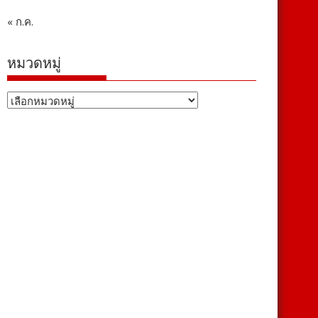
« ก.ค.
หมวดหมู่
หมวด
หมู่