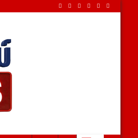
ฌาปนกิจวันที่ 11 สิงหาคม วัดรังษีชัชวาล อาหารที่ชอบส้มตำ-หมูกะทะ