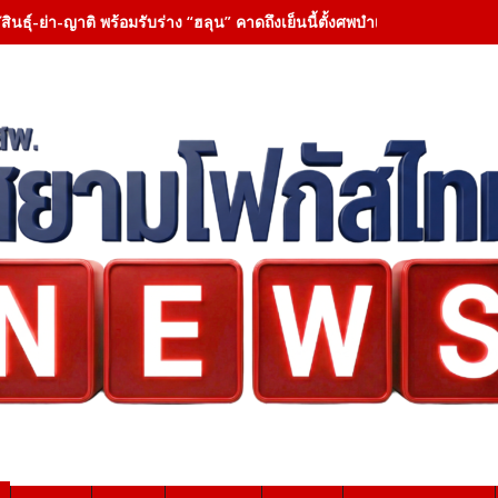
สินธุ์-ย่า-ญาติ พร้อมรับร่าง “ฮลุน” คาดถึงเย็นนี้ตั้งศพบำเพ็ญกุศล 3 คืน 