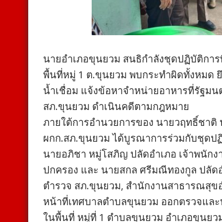
นายอำเภอขุนยวม สนธิกำลังชุดปฏิบัติการ
พื้นที่หมู่ 1 ต.ขุนยวม พบกระทำผิดทั้งห
น้ำเชื่อม แจ้งข้อหาจำหน่ายอาหารที่รัฐ
สภ.ขุนยวม ดำเนินคดีตามกฎหมาย
ภายใต้การอำนวยการของ นายวฤทธิ์ชาติ 
ผกก.สภ.ขุนยวม ได้บูรณาการร่วมกับชุดป
นายอภิชา หมู่โสภิญ ปลัดอำเภอ เจ้าพนั
ปกครอง และ นายสกล ศรีมณีทองกูล ปลัดอำเ
ตำรวจ สภ.ขุนยวม, สำนักงานสาธารณสุขอำ
หน้าที่เทศบาลตำบลขุนยวม ออกตรวจและบั
ในพื้นที่ หมู่ที่ 1 ตำบลขุนยวม อำเภอขุนยว