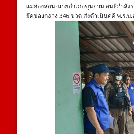
แม่ฮ่องสอน-นายอำเภอขุนยวม สนธิกำลังร่
ยึดของกลาง 346 ขวด ส่งดำเนินคดี พ.ร.บ.