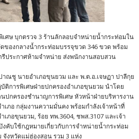
พิเศษ บุกตรวจ 3 ร้านลักลอบจำหน่ายน้ำกระท่อมใน
มด ยึดของกลางน้ำกระท่อมบรรจุขวด 346 ขวด พร้อม
มนตรีประกาศห้ามจำหน่าย ส่งพนักงานสอบสวน
ปาณชู นายอำเภอขุนยวม และ พ.ต.อ.เจษฏา ปาลีกุย
ฏิบัติการพิเศษฝ่ายปกครองอำเภอขุนยวม นำโดย
กงานปกครองชำนาญการพิเศษ หัวหน้าฝ่ายบริหารงาน
ภอ กลุ่มงานความมั่นคง พร้อมกำลังเจ้าหน้าที่
เภอขุนยวม, ร้อย ทพ.3604, ชพส.3107 และเจ้า
งคับใช้กฎหมายเกี่ยวกับการจำหน่ายน้ำกระท่อม
ม จังหวัดแม่ฮ่องสอน รวม 3 แห่ง