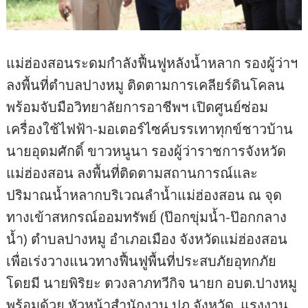
แม่ฮ่องสอนระดมกำลังฟื้นฟูหลังน้ำหลาก รองผู้ว่าฯ
ลงพื้นที่ตำบลปางหมู ติดตามการเคลียร์ดินโคลน
พร้อมจับมือวิทยาลัยการอาชีพฯ เปิดศูนย์ซ่อม
เครื่องใช้ไฟฟ้า-มอเตอร์ไซค์บรรเทาทุกข์ชาวบ้าน
นายอุดมศักดิ์ ขาวหนูนา รองผู้ว่าราชการจังหวัด
แม่ฮ่องสอน ลงพื้นที่ติดตามสถานการณ์และ
ปริมาณน้ำหลากบริเวณลำน้ำแม่ฮ่องสอน ณ จุด
ทางเข้าสหกรณ์ออมทรัพย์ (ป๊อกขุ่มน้ำ-ป๊อกกลาง
น้ำ) ตำบลปางหมู อำเภอเมือง จังหวัดแม่ฮ่องสอน
เพื่อเร่งวางแนวทางฟื้นฟูพื้นที่ประสบภัยอุทกภัย
โดยมี นายพิริยะ ตวงลาภทวีกิจ นายก อบต.ปางหมู
พร้อมด้วย หัวหน้าสำนักงาน ปภ.จังหวัด, แรงงาน