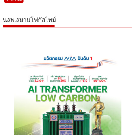
นสพ.สยามโฟกัสไทม์