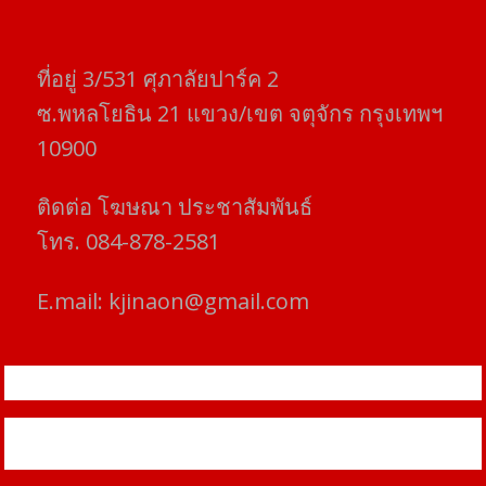
ที่อยู่​ 3/531​ ศุภาลัยปาร์ค​ 2
ซ.พหลโยธิน​ 21​ แขวง/เขต​ จตุจักร​ กรุงเทพฯ
10900
ติดต่อ​ โฆษณา​ ประชาสัมพันธ์
โทร​. 084-878-2581
E.mail:
kjinaon@gmail.com
สยามโฟกัสไทม์ © ข่าว ทันโลก เพื่อคุณ
Proudly powered by WordPress
|
Theme: SuperMag by
Acme
Themes