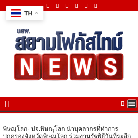
Skip
to
TH
content
พิษณุโลก- ปจ.พิษณุโลก นำบุคลากรที่ทำการ
ปกครองจังหวัดพิษณุโลก ร่วมงานรัฐพิธีวันที่ระลึก