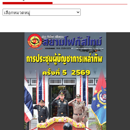
หมวด
หมู่