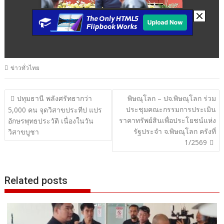
ข่าวทั่วไทย
แนะแนว
ปทุมธานี พลังศรัทธากว่า
พิษณุโลก – ปจ.พิษณุโลก ร่วม
ประชุมคณะกรรมการประเมิน
เรื่อง
5,000 คน จุดวิสาขประทีป แปร
ราคาทรัพย์สินเพื่อประโยชน์แห่ง
อักษรพุทธประวัติ เนื่องในวัน
รัฐประจำ จ.พิษณุโลก ครังที่
วิสาขบูชา
1/2569
Related posts