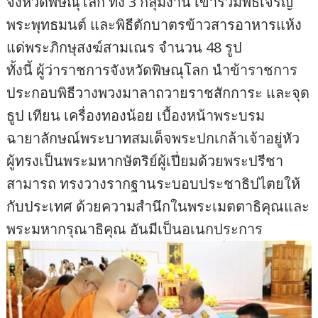
จังหวัดพิษณุโลก ทั้ง 3 กลุ่มงาน เข้าร่วมพิธีเจริญ
พระพุทธมนต์ และพิธีตักบาตรข้าวสารอาหารแห้ง
แด่พระภิกษุสงฆ์สามเณร จำนวน 48 รูป
ทั้งนี้ ผู้ว่าราชการจังหวัดพิษณุโลก นำข้าราชการ
ประกอบพิธีวางพวงมาลาถวายราชสักการะ และจุด
ธูป เทียน เครื่องทองน้อย เบื้องหน้าพระบรม
ฉายาลักษณ์พระบาทสมเด็จพระปกเกล้าเจ้าอยู่หัว
ผู้ทรงเป็นพระมหากษัตริย์ผู้เปี่ยมด้วยพระปรีชา
สามารถ ทรงวางรากฐานระบอบประชาธิปไตยให้
กับประเทศ ด้วยความสำนึกในพระเมตตาธิคุณและ
พระมหากรุณาธิคุณ อันมีเป็นอเนกประการ