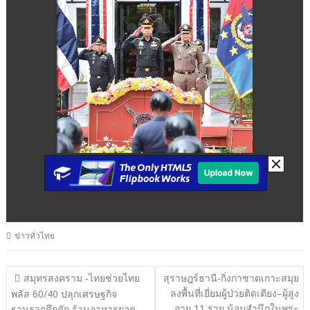
ข่าวทั่วไทย
แนะแนว
สมุทรสงคราม -ไทยช่วยไทย
สุราษฎร์ธานี-กิ่งกาชาดเกาะสมุย
ลงพื้นที่เยี่ยมผู้ป่วยติดเตียง–ผู้สูง
เรื่อง
พลัส 60/40 ปลุกเศรษฐกิจ
อายุ 11 ราย น้อมสำนึกในพระ
ฐานรากคึกคัก ร้านอาหารยอด