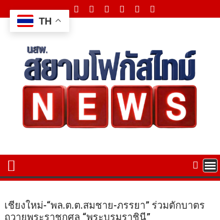
Skip
to
TH
content
เชียงใหม่-“พล.ต.ต.สมชาย-ภรรยา” ร่วมตักบาตร
ถวายพระราชกุศล “พระบรมราชินี”