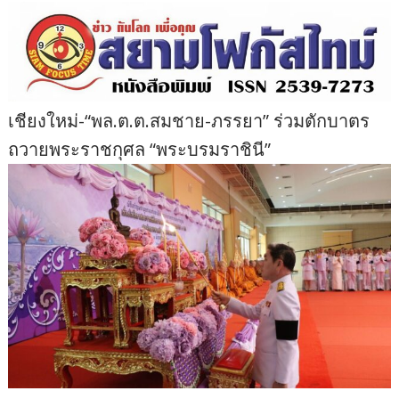
เชียงใหม่-“พล.ต.ต.สมชาย-ภรรยา” ร่วมตักบาตร
ถวายพระราชกุศล “พระบรมราชินี”