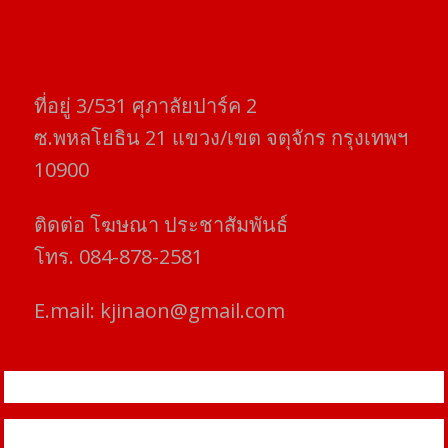
ที่อยู่​ 3/531​ ศุภาลัยปาร์ค​ 2
ซ.พหลโยธิน​ 21​ แขวง/เขต​ จตุจักร​ กรุงเทพฯ
10900
ติดต่อ​ โฆษณา​ ประชาสัมพันธ์
โทร​. 084-878-2581
E.mail:
kjinaon@gmail.com
สยามโฟกัสไทม์ © ข่าว ทันโลก เพื่อคุณ
Proudly powered by WordPress
|
Theme: SuperMag by
Acme