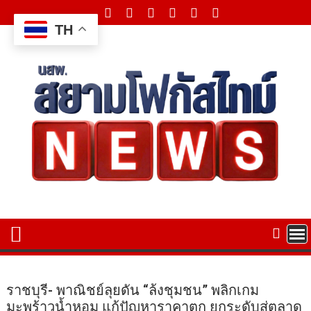
Skip
to
TH
content
ราชบุรี- พาณิชย์ลุยดัน “ล้งชุมชน” พลิกเกม
มะพร้าวน้ำหอม แก้ปัญหาราคาตก ยกระดับสู่ตลาด