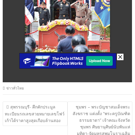
ข่าวทั่วไทย
แนะแนว
สุพรรณบุรี- คึกคักประมูล
ชุมพร – พระบัญชาสมเด็จพระ
สังฆราช แต่งตั้ง “พระครูบัณฑิต
เรื่อง
ทะเบียนรถเลขสวยหมายเลขโฟว์
ธรรมธาดา” เจ้าคณะจังหวัด
เก้าได้ราคาสูงสุดเกือบล้านสอง
ชุมพร ศิษยานุศิษย์นับพันแห่
มุทิตา-จัดมหรสพมโนราเฉลิม