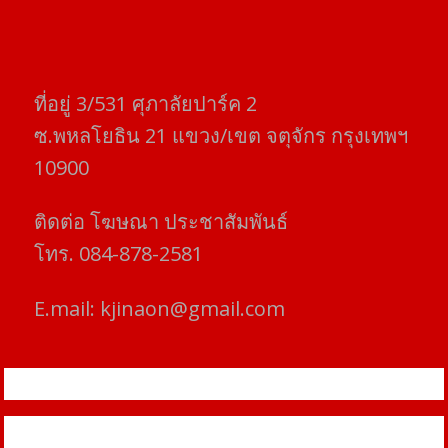
ที่อยู่​ 3/531​ ศุภาลัยปาร์ค​ 2
ซ.พหลโยธิน​ 21​ แขวง/เขต​ จตุจักร​ กรุงเทพฯ
10900
ติดต่อ​ โฆษณา​ ประชาสัมพันธ์
โทร​. 084-878-2581
E.mail:
kjinaon@gmail.com
สยามโฟกัสไทม์ © ข่าว ทันโลก เพื่อคุณ
Proudly powered by WordPress
|
Theme: SuperMag by
Acme