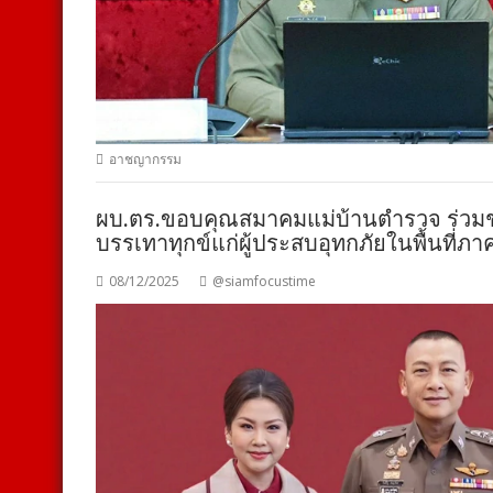
อาชญากรรม
ผบ.ตร.ขอบคุณสมาคมแม่บ้านตำรวจ ร่วมช
บรรเทาทุกข์แก่ผู้ประสบอุทกภัยในพื้นที่ภา
08/12/2025
@siamfocustime