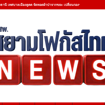
มธานี เทศบาลเมืองคูคต จัดทอดผ้าป่าจากขยะ เปลี่ยนกองขยะเป็นกองบุญ