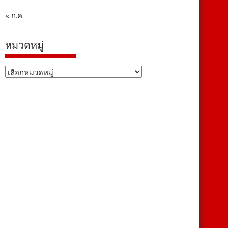
« ก.ค.
หมวดหมู่
หมวด
หมู่