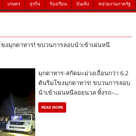
เกษตร
ธุรกิจ
ร้องเรียน
บันเทิง
หน่วยงานภาครัฐ
ริมโขงมุกดาหาร! ขบวนการลอบนำเข้าเผ่นหนี
มุกดาหาร-สกัดมะม่วงเถื่อนกว่า 6.2
ตันริมโขงมุกดาหาร! ขบวนการลอบ
นำเข้าเผ่นหนีลอยนวล ทิ้งรถ–…
READ MORE