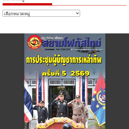
หมวด
หมู่