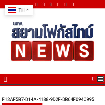
Skip
to
TH
content
F13AF5B7-D14A-4188-9D2F-DB64F094C995