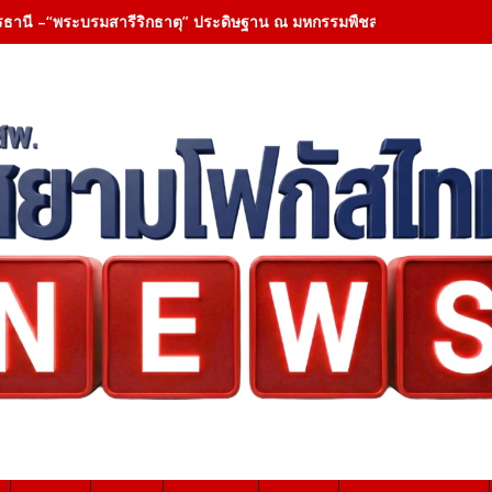
รธานี –“พระบรมสารีริกธาตุ” ประดิษฐาน ณ มหกรรมพืชสวนโลกอุดรธานี 25