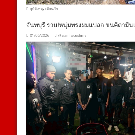
,
อุบัติเหตุ
เตือนภัย
จันทบุรี รวบ!หนุ่มทรงผมแปลก ขนคีตามีน
01/06/2026
@siamfocustime