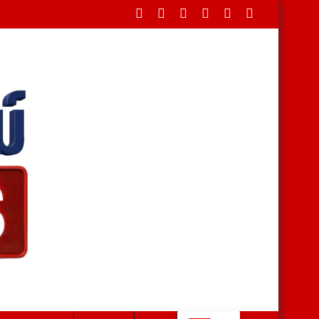
69 เปิดพื้นที่แห่งศรัทธา คู่ขนานมหกรรมพืชสวนระดับโลก