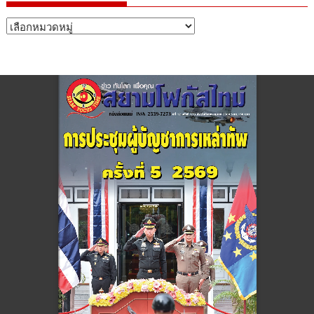
หมวด
หมู่