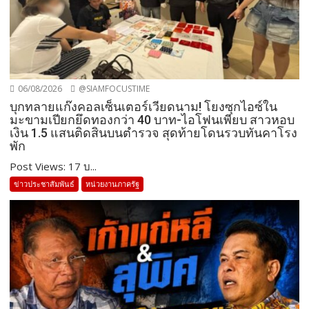
06/08/2026
@SIAMFOCUSTIME
บุกทลายแก๊งคอลเซ็นเตอร์เวียดนาม! โยงซุกไอซ์ใน
มะขามเปียกยึดทองกว่า 40 บาท-ไอโฟนเพียบ สาวหอบ
เงิน 1.5 แสนติดสินบนตำรวจ สุดท้ายโดนรวบทันคาโรง
พัก
Post Views: 17 บ...
ข่าวประชาสัมพันธ์
หน่วยงานภาครัฐ