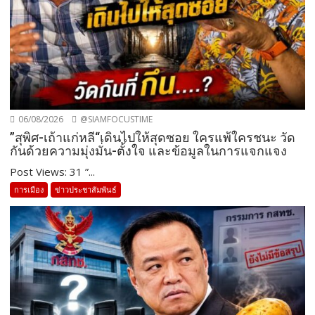
06/08/2026
@SIAMFOCUSTIME
”สุพิศ-เถ้าแก่หลี“เดินไปให้สุดซอย ใครแพ้ใครชนะ วัด
กันด้วยความมุ่งมั่น-ตั้งใจ และข้อมูลในการแจกแจง
Post Views: 31 ”...
การเมือง
ข่าวประชาสัมพันธ์